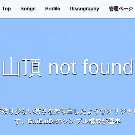
Top
Songs
Profile
Discography
管理ページ
山頂 not found
が残り少ない若さを搾り出したようなオリジナ
す。Gtr/Ba/Drのシンプル構成が基本