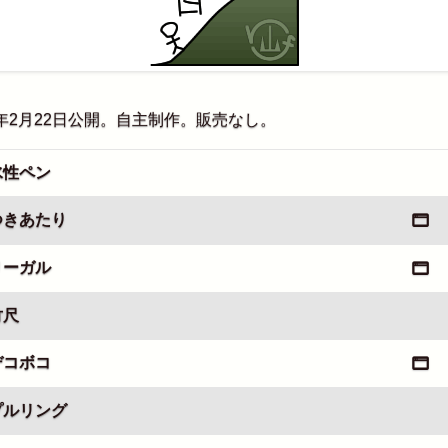
2年2月22日公開。自主制作。販売なし。
 水性ペン
 つきあたり
 リーガル
竹尺
 デコボコ
 プルリング