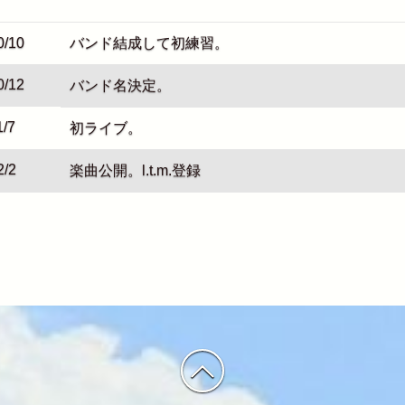
0/10
バンド結成して初練習。
0/12
バンド名決定。
1/7
初ライブ。
2/2
楽曲公開。l.t.m.登録