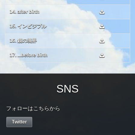
14. after birth
15. インビジブル
16. 鏡の境界
17. ...before birth
SNS
フォローはこちらから
Twitter