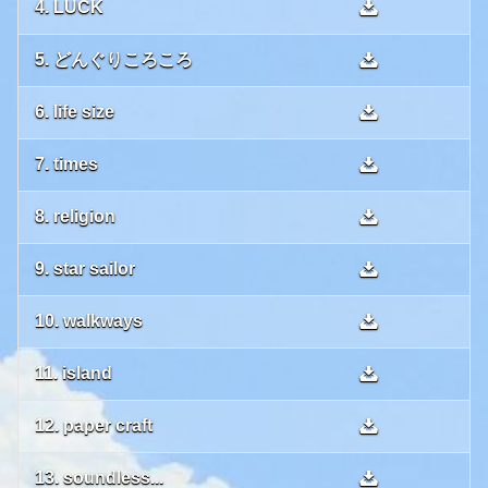
4. LUCK
5. どんぐりころころ
6. life size
7. times
8. religion
9. star sailor
10. walkways
11. island
12. paper craft
13. soundless...