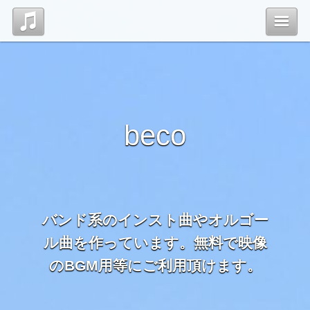
Top
管理ページ
beco
バンド系のインスト曲やオルゴー
ル曲を作っています。無料で映像
のBGM用等にご利用頂けます。