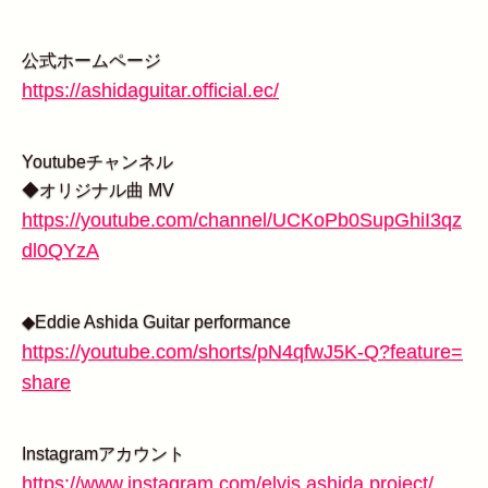
公式ホームページ
https://ashidaguitar.official.ec/
Youtubeチャンネル
◆オリジナル曲 MV
https://youtube.com/channel/UCKoPb0SupGhiI3qz
dl0QYzA
◆Eddie Ashida Guitar performance
https://youtube.com/shorts/pN4qfwJ5K-Q?feature=
share
Instagramアカウント
https://www.instagram.com/elvis.ashida.project/