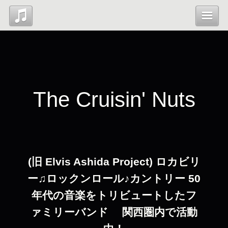
Top
News
The Cruisin' Nuts
Profile
Contact
(旧 Elvis Ashida Project) ロカビリ
管理ページ
ー♫ロックンロール♪カントリー 50
年代の音楽をトリビュートしたフ
ァミリーバンド 関西圏内で活動