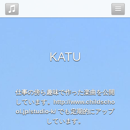
Top
管理ページ
KATU
仕事の傍ら趣味で作った楽曲を公開
しています。http://www.childscho
ol.jp/studio-k/ でも定期的にアップ
しています。