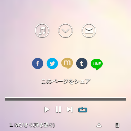
このページをシェア
1. ゆびきり(弾き語り)