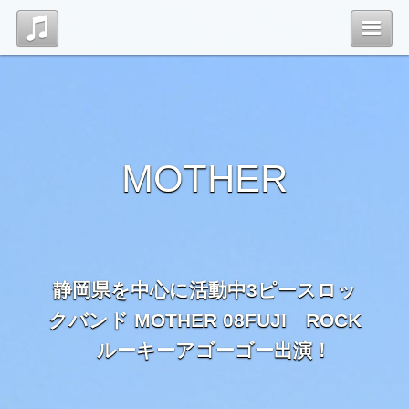
Top
管理ページ
MOTHER
静岡県を中心に活動中3ピースロッ
クバンド MOTHER 08FUJI ROCK
ルーキーアゴーゴー出演！