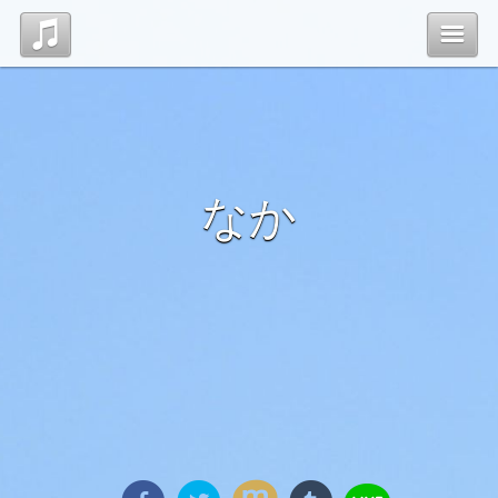
Top
管理ページ
なか