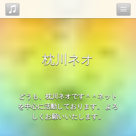
Top
News
枕川ネオ
Profile
Discography
どうも、枕川ネオです＾＾ネット
Blog
を中心に活動しております。 よろ
しくお願いいたします。
管理ページ