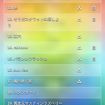
11. 糸
12. そうだスクワット50回しよ
う
13. 双六
14. rainbow
15. パラレルフラッシュ
16. sun rise
17. 風の吹く街
18. スタンダード
19. 異次元サスティンラズベリー