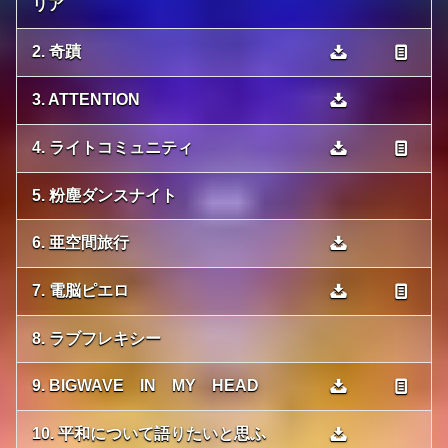
リア
2. 奇蹟
3. ATTENTION
4. ライトコミュニティ
5. 粉塵ダンスナイト
6. 亜空間旅行
7. 電脳ピエロ
8. ラブフレキシー
9. BIGWAVE IN MY HEAD
10. 平和について語りたいと思ふ