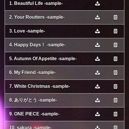
1. Beautiful Life -sample-
2. Your Routters -sample-
3. Love -sample-
4. Happy Days！ -sample-
5. Autumn Of Appetite -sample-
6. My Friend -sample-
7. White Christmas -sample-
8. ありがとう -sample-
9. ONE PIECE -sample-
10. sakura -sample-