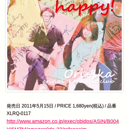
発売日 2011年5月15日 / PRICE 1,680yen(税込) / 品番
XLRQ-0117
http://www.amazon.co.jp/exec/obidos/ASIN/B004