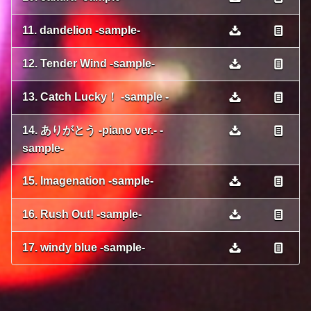
11. dandelion -sample-
12. Tender Wind -sample-
13. Catch Lucky！ -sample -
14. ありがとう -piano ver.- -
sample-
15. Imagenation -sample-
16. Rush Out! -sample-
17. windy blue -sample-