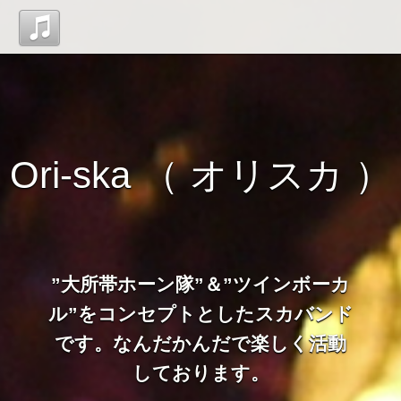
Top
Discography
Ori-ska （ オリスカ ）
Blog
Contact
”大所帯ホーン隊”＆”ツインボーカ
管理ページ
ル”をコンセプトとしたスカバンド
です。なんだかんだで楽しく活動
しております。