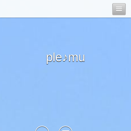
Top
Blog
ple♪mu
Contact
管理ページ