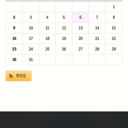
26
27
28
29
30
31
1
2
3
4
5
6
7
8
9
10
11
12
13
14
15
16
17
18
19
20
21
22
23
24
25
26
27
28
29
30
31
1
2
3
4
5
RSS