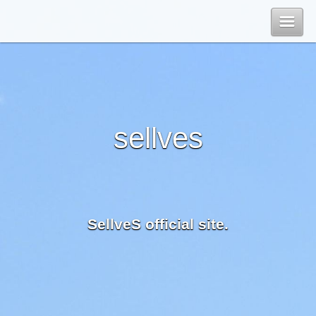
Top
管理ページ
sellves
SellveS official site.