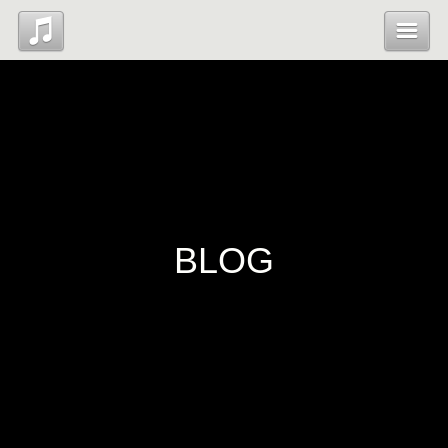
Top
Profile
Blog
BLOG
Contact
管理ページ