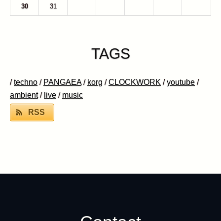
30
31
1
2
3
4
5
TAGS
/
techno
/
PANGAEA
/
korg
/
CLOCKWORK
/
youtube
/
ambient
/
live
/
music
RSS