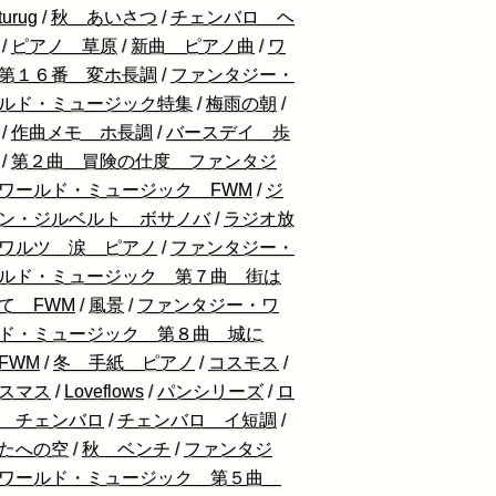
urug
/
秋 あいさつ
/
チェンバロ ヘ
/
ピアノ 草原
/
新曲 ピアノ曲
/
ワ
第１６番 変ホ長調
/
ファンタジー・
ルド・ミュージック特集
/
梅雨の朝
/
/
作曲メモ ホ長調
/
バースデイ 歩
/
第２曲 冒険の仕度 ファンタジ
ワールド・ミュージック FWM
/
ジ
ン・ジルベルト ボサノバ
/
ラジオ放
ワルツ 涙 ピアノ
/
ファンタジー・
ルド・ミュージック 第７曲 街は
て FWM
/
風景
/
ファンタジー・ワ
ド・ミュージック 第８曲 城に
FWM
/
冬 手紙 ピアノ
/
コスモス
/
スマス
/
Loveflows
/
パンシリーズ
/
ロ
 チェンバロ
/
チェンバロ イ短調
/
たへの空
/
秋 ベンチ
/
ファンタジ
ワールド・ミュージック 第５曲