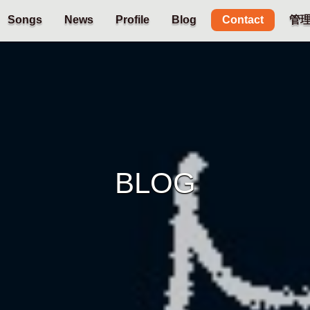
Contact
Songs
News
Profile
Blog
管
BLOG