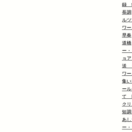
録 t
長調
ルツ
ワー
早春
道橋
ー・
ョア
送 
ワー
集い
ール
て 
クリ
短調
あし
ー・