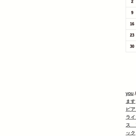
2
9
16
23
30
you
ます
ピア
ライ
ス 
ック