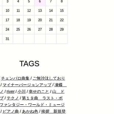
3
4
5
6
7
8
10
11
12
13
14
15
17
18
19
20
21
22
24
25
26
27
28
29
31
1
2
3
4
5
TAGS
/
チェンバロ曲集
/
ご無沙汰しており
/
マイナーバージョンアップ
/
凍蝶
ノ
/
river
/
小川
/
幸せのこと
/
山 ド
ブ
/
テクノ
/
第１９曲 ラスト・ボ
ファンタジー・ワールド・ミュージ
/
ピアノ曲
/
あかね色
/
挨拶 新規登