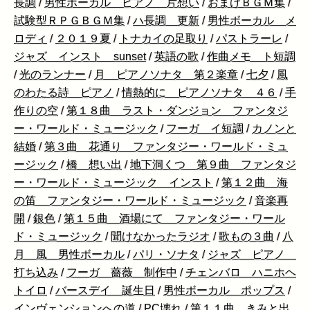
長調
/
男性ボーカル ピアノ 片想い
/
おまけＢＧＭ集
/
試験型ＲＰＧＢＧＭ集
/
ハ長調 更新
/
男性ボーカル メ
ロディ
/
２０１９夏
/
トナカイの足取り
/
パストラーレ
/
ジャズ インスト sunset
/
英語の歌
/
作曲メモ ト短調
/
光のランナー
/
月 ピアノソナタ 第２楽章
/
七夕
/
風
のわたる詩 ピアノ
/
情熱的に ピアノソナタ ４６
/
手
作りの空
/
第１８曲 ラスト・ダンジョン ファンタジ
ー・ワールド・ミュージック
/
フーガ イ短調
/
カノンと
結婚
/
第３曲 花通り ファンタジー・ワールド・ミュ
ージック
/
橋 想い出
/
地下洞くつ 第９曲 ファンタジ
ー・ワールド・ミュージック インスト
/
第１２曲 海
の笛 ファンタジー・ワールド・ミュージック
/
音楽再
開
/
銀色
/
第１５曲 酒場にて ファンタジー・ワール
ド・ミュージック
/
聞けなかったラジオ
/
歌もの３曲
/
八
月 風 男性ボーカル
/
パリ・ソナタ
/
ジャズ ピアノ
打ち込み
/
フーガ 薔薇 制作中
/
チェンバロ ハニホヘ
トイロ
/
バースデイ 誕生日
/
男性ボーカル ポップス
/
インヴェンションへの道
/
PC壊れ
/
第１１曲 きみと出