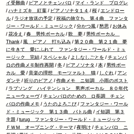
イ受難曲
/
ピアノとチェンバロ
/
マイ・ランド プログレ
/
ハナミズキ 紅葉
/
ピアノソナタ１４
/
桜
/
エンドロー
ル
/
ラジオ放送の予定
/
祝福の旅立ち 第４曲 ファンタ
ジー・ワールド・ミュージック
/
分かつ風
/
愁思
/
お休み
/
花冷え
/
春 男性ボーカル
/
歌 夢
/
男性ボーカル
Thank
/
風 ピアノ 打ち込み
/
第２０曲 第２１曲 夢
に生きて 愛にふれて ファンタジー・ワールド・ミュ
ージック 完結
/
スペシャル
/
よしなしごとを
/
チェンバ
ロの作曲メモ制作再開
/
冬
/
ピアノソナタ
/
本
/
男性ボー
カル 愛
/
音楽の理想 モーツァルト 猫
/
しぐれ
/
アン
ダンテ
/
祈りのピアノ
/
作曲メモ ニ短調 小雨のポスト
/
ラブソング ハイテンション 男声ボーカル ８０年代
ニューウェーヴ
/
チェンバロのための ロ長調 チェン
バロの作曲メモ
/
うたのよろこび
/
ファンタジー・ワール
ド・ミュージック 第１３曲 バトル曲
/
イ短調 第３
主題
/
turug ファンタジー・ワールド・ミュージック
ＦＷＭ オープニング・テーマ
/
夜明け
/
チェンバロ ニ