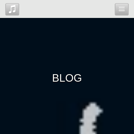
Top
News
Profile
BLOG
Blog
Contact
管理ページ