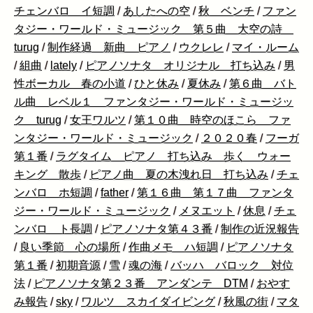
チェンバロ イ短調
/
あしたへの空
/
秋 ベンチ
/
ファン
タジー・ワールド・ミュージック 第５曲 大空の詩
turug
/
制作経過 新曲 ピアノ
/
ウクレレ
/
マイ・ルーム
/
組曲
/
lately
/
ピアノソナタ オリジナル 打ち込み
/
男
性ボーカル 春の小道
/
ひと休み
/
夏休み
/
第６曲 バト
ル曲 レベル１ ファンタジー・ワールド・ミュージッ
ク turug
/
女王ワルツ
/
第１０曲 時空のほこら ファ
ンタジー・ワールド・ミュージック
/
２０２０春
/
フーガ
第１番
/
ラグタイム ピアノ 打ち込み 歩く ウォー
キング 散歩
/
ピアノ曲 夏の木洩れ日 打ち込み
/
チェ
ンバロ ホ短調
/
father
/
第１６曲 第１７曲 ファンタ
ジー・ワールド・ミュージック
/
メヌエット
/
休息
/
チェ
ンバロ ト長調
/
ピアノソナタ第４３番
/
制作の近況報告
/
良い季節 心の場所
/
作曲メモ ハ短調
/
ピアノソナタ
第１番
/
初期音源
/
雪
/
魂の海
/
バッハ バロック 対位
法
/
ピアノソナタ第２３番 アンダンテ DTM
/
おやす
み報告
/
sky
/
ワルツ スカイダイビング
/
秋風の街
/
マタ