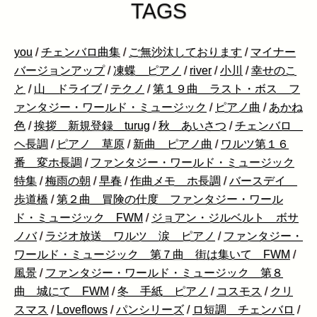
TAGS
you
/
チェンバロ曲集
/
ご無沙汰しております
/
マイナー
バージョンアップ
/
凍蝶 ピアノ
/
river
/
小川
/
幸せのこ
と
/
山 ドライブ
/
テクノ
/
第１９曲 ラスト・ボス フ
ァンタジー・ワールド・ミュージック
/
ピアノ曲
/
あかね
色
/
挨拶 新規登録 turug
/
秋 あいさつ
/
チェンバロ
ヘ長調
/
ピアノ 草原
/
新曲 ピアノ曲
/
ワルツ第１６
番 変ホ長調
/
ファンタジー・ワールド・ミュージック
特集
/
梅雨の朝
/
早春
/
作曲メモ ホ長調
/
バースデイ
歩道橋
/
第２曲 冒険の仕度 ファンタジー・ワール
ド・ミュージック FWM
/
ジョアン・ジルベルト ボサ
ノバ
/
ラジオ放送 ワルツ 涙 ピアノ
/
ファンタジー・
ワールド・ミュージック 第７曲 街は集いて FWM
/
風景
/
ファンタジー・ワールド・ミュージック 第８
曲 城にて FWM
/
冬 手紙 ピアノ
/
コスモス
/
クリ
スマス
/
Loveflows
/
パンシリーズ
/
ロ短調 チェンバロ
/