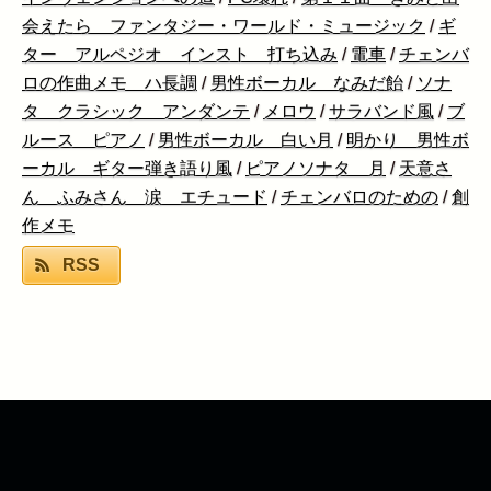
会えたら ファンタジー・ワールド・ミュージック
/
ギ
ター アルペジオ インスト 打ち込み
/
電車
/
チェンバ
ロの作曲メモ ハ長調
/
男性ボーカル なみだ飴
/
ソナ
タ クラシック アンダンテ
/
メロウ
/
サラバンド風
/
ブ
ルース ピアノ
/
男性ボーカル 白い月
/
明かり 男性ボ
ーカル ギター弾き語り風
/
ピアノソナタ 月
/
天意さ
ん ふみさん 涙 エチュード
/
チェンバロのための
/
創
作メモ
RSS