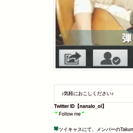
♪気軽におこしください♪
Twitter ID【nanalo_ol】
Follow me
ツイキャスにて、メンバーの
Taku