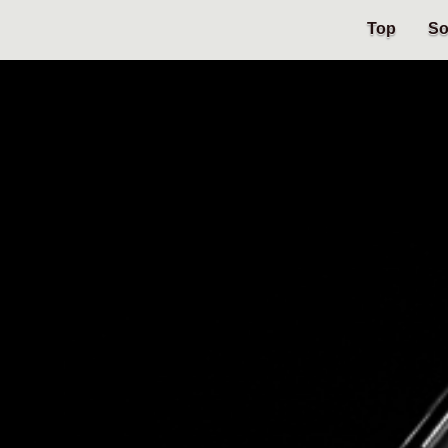
Top
So