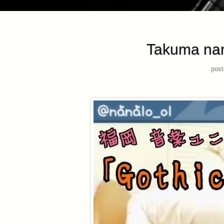
Takuma n
post