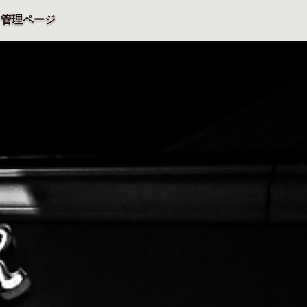
管理ページ