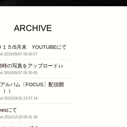
ARCHIVE
０１５/5月末 YOUTUBEにて
ed 2015/05/07 06:00:57
動時の写真をアップロード♪♪
ed 2015/05/07 05:30:05
t アルバム〔FOCUS〕配信開
！！！
ed 2015/03/16 23:57:14
unesにて
ed 2014/12/18 05:41:39