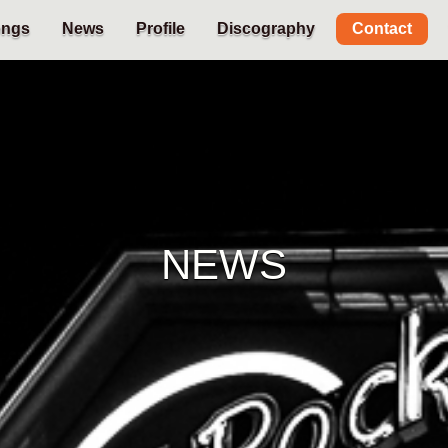
Contact
ngs
News
Profile
Discography
NEWS