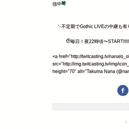
信中
不定期で
Gothic LIVE
の
中継
も有り
毎日！夜22時頃〜START!!!!
<a href="http://twitcasting.tv/nanalo_
src="http://img.twitcasting.tv/img/i
height="70" alt="Takuma Nana (
・