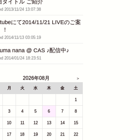
曲タイトル ご紹介
ed 2013/11/24 13:07:38
utubeにて2014/11/21 LIVEのご案
！！
ed 2014/11/13 03:05:19
kuma nana @ CAS ♪配信中♪
ed 2014/01/24 18:23:51
2026年08月
月
火
水
木
金
土
27
28
29
30
31
1
3
4
5
6
7
8
10
11
12
13
14
15
17
18
19
20
21
22