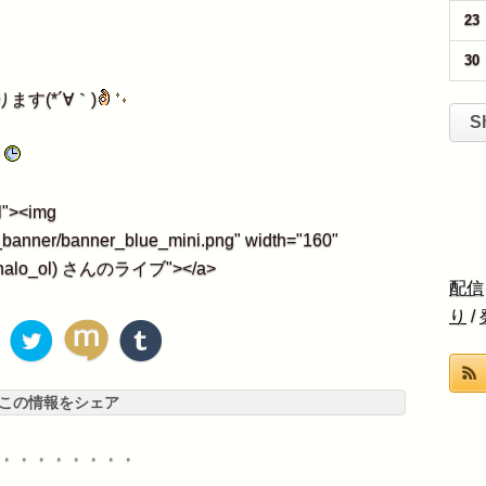
23
30
ます(*´∀｀)
S
!
ol"><img
con_banner/banner_blue_mini.png" width="160"
@nanalo_ol) さんのライブ"></a>
配信
り
/
この情報をシェア
・・・・・・・・