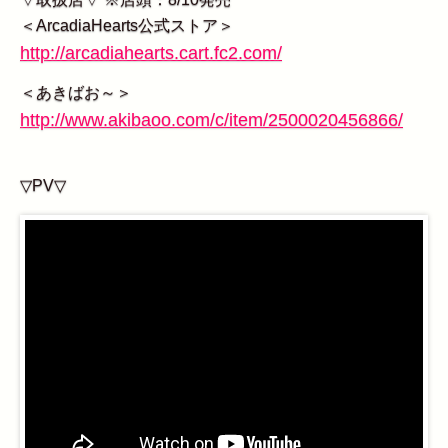
＜ArcadiaHearts公式ストア＞
http://arcadiahearts.cart.fc2.com/
＜あきばお～＞
http://www.akibaoo.com/c/item/2500020456866/
▽PV▽