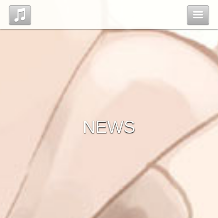
Top
News
Profile
NEWS
Discography
Contact
管理ページ