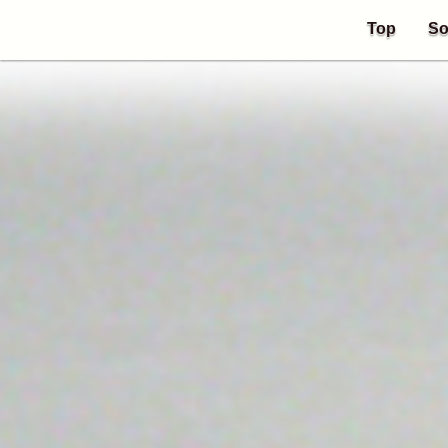
Top
So