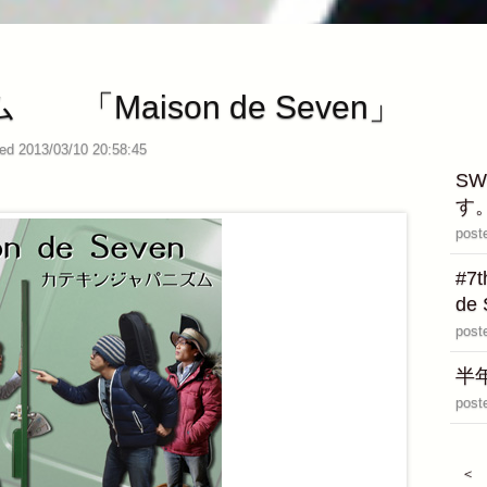
「Maison de Seven」
ed 2013/03/10 20:58:45
SW
す
post
#7
de
post
半年
post