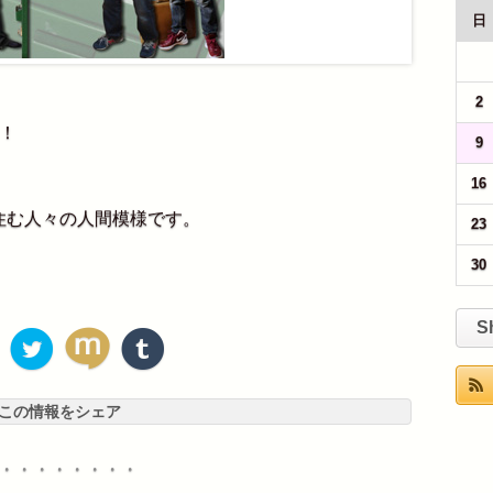
日
26
2
！
9
16
住む人々の人間模様です。
23
30
S
この情報をシェア
・・・・・・・・