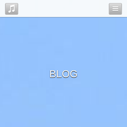
Top
Profile
Blog
BLOG
Contact
管理ページ