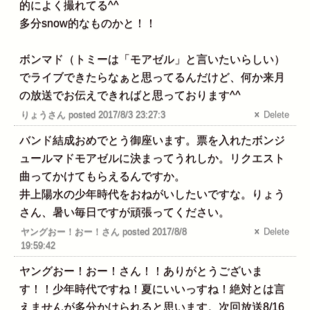
的によく撮れてる^^
多分snow的なものかと！！
ボンマド（トミーは「モアゼル」と言いたいらしい）
でライブできたらなぁと思ってるんだけど、何か来月
の放送でお伝えできればと思っております^^
りょうさん posted 2017/8/3 23:27:3
Delete
バンド結成おめでとう御座います。票を入れたボンジ
ュールマドモアゼルに決まってうれしか。リクエスト
曲ってかけてもらえるんですか。
井上陽水の少年時代をおねがいしたいですな。りょう
さん、暑い毎日ですが頑張ってください。
ヤングおー！おー！さん posted 2017/8/8
Delete
19:59:42
ヤングおー！おー！さん！！ありがとうございま
す！！少年時代ですね！夏にいいっすね！絶対とは言
えませんが多分かけられると思います。次回放送8/16