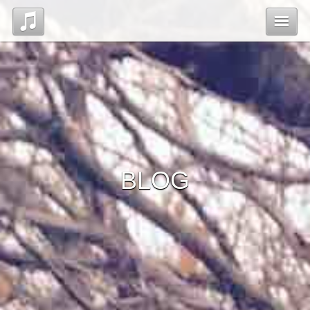
Top
News
Blog
BLOG
Contact
管理ページ