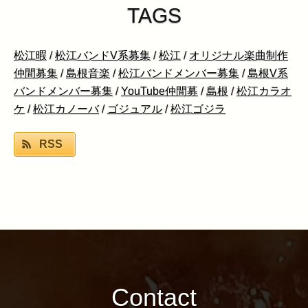
TAGS
松江暇
/
松江バンドV系募集
/
松江
/
オリジナル楽曲制作
仲間募集
/
島根音楽
/
松江バンドメンバー募集
/
島根V系
バンドメンバー募集
/
YouTube仲間募
/
島根
/
松江カラオ
ケ
/
松江カノーバ
/
ゴジュアル
/
松江ゴジラ
RSS
Contact