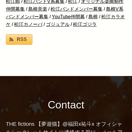
松江暇
/
松江バンドV系募集
/
松江
/
オリジナル楽曲制作
仲間募集
/
島根音楽
/
松江バンドメンバー募集
/
島根V系
バンドメンバー募集
/
YouTube仲間募
/
島根
/
松江カラオ
ケ
/
松江カノーバ
/
ゴジュアル
/
松江ゴジラ
RSS
Contact
THE fictions 【夢遊猫】@福田x祐斗x オフィシャ