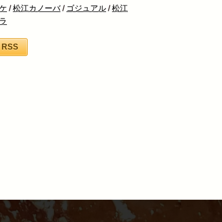
ケ
/
松江カノーバ
/
ゴジュアル
/
松江
ラ
RSS