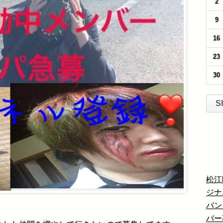
2
9
16
23
30
S
松江
ジナ
バン
バー