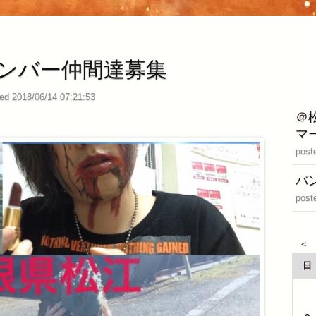
ンバー仲間達募集
ed 2018/06/14 07:21:53
＠
マ
post
バ
post
日
26