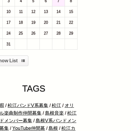
3
4
5
6
7
8
10
11
12
13
14
15
17
18
19
20
21
22
24
25
26
27
28
29
31
1
2
3
4
5
how List
TAGS
暇
/
松江バンドV系募集
/
松江
/
オリ
ル楽曲制作仲間募集
/
島根音楽
/
松江
ドメンバー募集
/
島根V系バンドメン
募集
/
YouTube仲間募
/
島根
/
松江カ