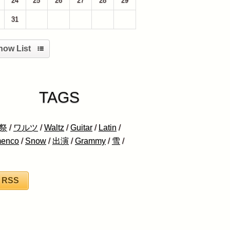
24
25
26
27
28
29
31
1
2
3
4
5
how List
TAGS
祭
/
ワルツ
/
Waltz
/
Guitar
/
Latin
/
menco
/
Snow
/
出演
/
Grammy
/
雪
/
RSS