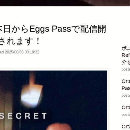
が本日からEggs Passで配信開
されます！
ポニ
ed 2025/06/03 00:19:32
Re
介
post
Or
P
post
Or
post
Ort