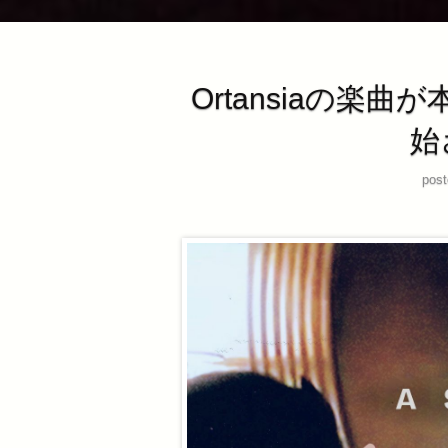
Ortansiaの楽曲
始
post