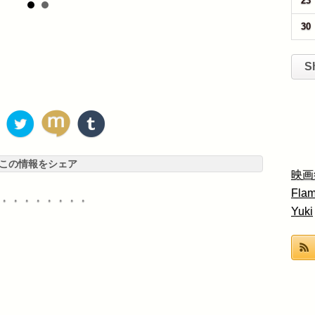
23
30
。
S
この情報をシェア
映画
Fla
・・・・・・・・
Yuki