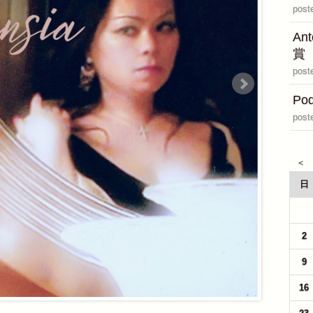
post
An
賞
post
Pod
post
日
26
2
9
16