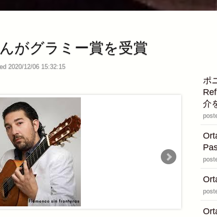
Reyさんがグラミー賞を受賞
ed 2020/12/06 15:32:15
ポニ
Re
介
post
Or
P
post
Or
post
Ort