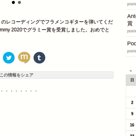
post
An
ill Closer' のレコーディングでフラメンコギターを弾いてくだ
賞
n Grammy 2020でグラミー賞を受賞しました。おめでと
post
Pod
post
この情報をシェア
日
・・・・・・・・
26
2
9
16