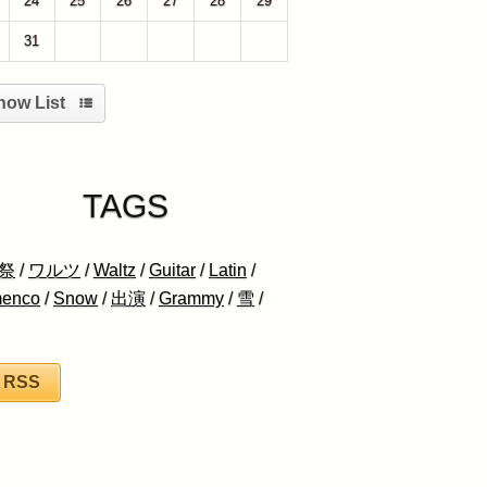
24
25
26
27
28
29
31
1
2
3
4
5
how List
TAGS
祭
/
ワルツ
/
Waltz
/
Guitar
/
Latin
/
menco
/
Snow
/
出演
/
Grammy
/
雪
/
RSS