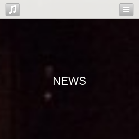
Top
News
Profile
NEWS
Blog
Contact
管理ページ