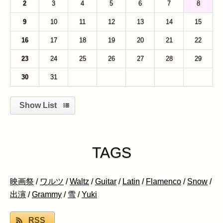
2
3
4
5
6
7
8
9
10
11
12
13
14
15
16
17
18
19
20
21
22
23
24
25
26
27
28
29
30
31
1
2
3
4
5
Show List
TAGS
映画祭
/
ワルツ
/
Waltz
/
Guitar
/
Latin
/
Flamenco
/
Snow
/
出演
/
Grammy
/
雪
/
Yuki
RSS