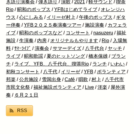
き語り演奏会
/
弾き語り
/
演歌
/
2021
/
軽サウンド
/
喫茶
Rio
/
昭和のポップス
/
YFBはじめてライブ
/
オレンジハ
ウス
/
心にしみる
/
イリーゼ村上
/
午後のポップス
/
ギタ
ー伴奏
/
YFB２０２５春演奏ツアー
/
施設演奏
/
カフェラ
イブ
/
昭和のポップスなど
/
コンサート
/
nasuzeru
/
福祉
施設
/
生演奏
/
内房
/
オリジナルもやります
/
Rio
/
入場無
料
/
ｻﾏｰﾗｲﾌﾞ
/
演奏会
/
サマーデイズ
/
八千代台
/
ヤッチ
/
ライブ
/
昭和歌謡
/
夏のヒットソング
/
橋本保雄
/
ブラン
チ
/
ライブ、YFB、八千代台、喫茶Rio
/
ランチ
/
いわい
/
初秋コンサート
/
八千代
/
イリーゼ
/
YFB
/
ボランティア
/
邦楽
/
公共施設
/
雪国出身
/
Café
/
唱歌
/
村上
/
八千代市
市民文化祭
/
福祉施設ボランティア
/
Live
/
洋楽
/
屋外演
奏
/
６月２１日
RSS