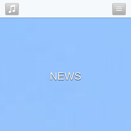
Top
News
Contact
NEWS
管理ページ