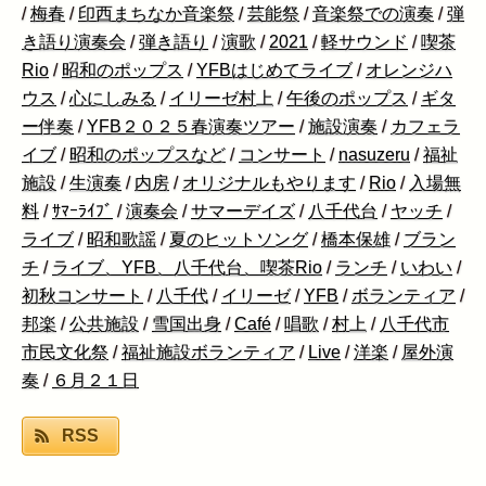
/
梅春
/
印西まちなか音楽祭
/
芸能祭
/
音楽祭での演奏
/
弾
き語り演奏会
/
弾き語り
/
演歌
/
2021
/
軽サウンド
/
喫茶
Rio
/
昭和のポップス
/
YFBはじめてライブ
/
オレンジハ
ウス
/
心にしみる
/
イリーゼ村上
/
午後のポップス
/
ギタ
ー伴奏
/
YFB２０２５春演奏ツアー
/
施設演奏
/
カフェラ
イブ
/
昭和のポップスなど
/
コンサート
/
nasuzeru
/
福祉
施設
/
生演奏
/
内房
/
オリジナルもやります
/
Rio
/
入場無
料
/
ｻﾏｰﾗｲﾌﾞ
/
演奏会
/
サマーデイズ
/
八千代台
/
ヤッチ
/
ライブ
/
昭和歌謡
/
夏のヒットソング
/
橋本保雄
/
ブラン
チ
/
ライブ、YFB、八千代台、喫茶Rio
/
ランチ
/
いわい
/
初秋コンサート
/
八千代
/
イリーゼ
/
YFB
/
ボランティア
/
邦楽
/
公共施設
/
雪国出身
/
Café
/
唱歌
/
村上
/
八千代市
市民文化祭
/
福祉施設ボランティア
/
Live
/
洋楽
/
屋外演
奏
/
６月２１日
RSS