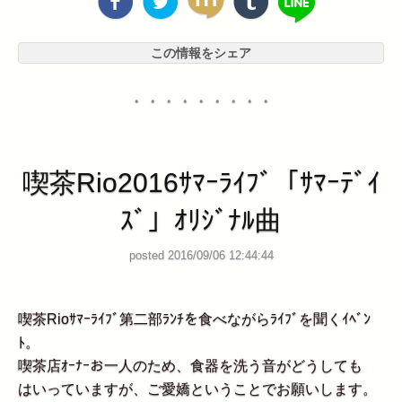
この情報をシェア
・・・・・・・・・
喫茶Rio2016ｻﾏｰﾗｲﾌﾞ「ｻﾏｰﾃﾞｲ
ｽﾞ」ｵﾘｼﾞﾅﾙ曲
posted 2016/09/06 12:44:44
喫茶Rioｻﾏｰﾗｲﾌﾞ第二部ﾗﾝﾁを食べながらﾗｲﾌﾞを聞くｲﾍﾞﾝ
ﾄ。
喫茶店ｵｰﾅｰお一人のため、食器を洗う音がどうしても
はいっていますが、ご愛嬌ということでお願いします。