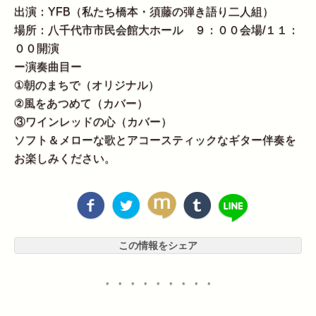
出演：YFB（私たち橋本・須藤の弾き語り二人組）
場所：八千代市市民会館大ホール ９：００会場/１１：
００開演
ー演奏曲目ー
①朝のまちで（オリジナル）
②風をあつめて（カバー）
③ワインレッドの心（カバー）
ソフト＆メローな歌とアコースティックなギター伴奏を
お楽しみください。
この情報をシェア
・・・・・・・・・