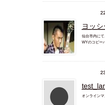
2
ヨッシ
仙台市内にて
WYのコピー
2
test_la
オンラインマスタ