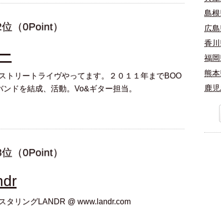
島根県
2位（0Point）
広島県
香川県
ー
福岡県
熊本県
ストリートライヴやってます。２０１１年までBOO
鹿児島
バンドを結成、活動。Vo&ギター担当。
3位（0Point）
ndr
リングLANDR @ www.landr.com