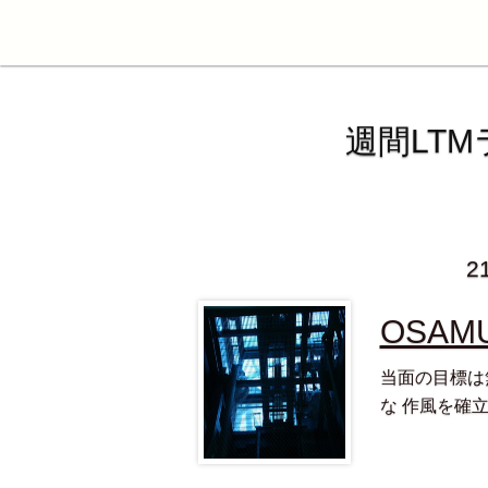
週間LT
2
OSAM
当面の目標は
な 作風を確