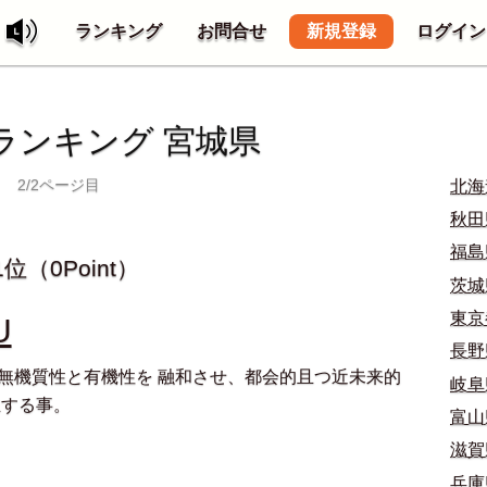
新規登録
ランキング
お問合せ
ログイン
Mランキング 宮城県
2/2ページ目
北海道
秋田県
福島県
1位（0Point）
茨城県
東京都
U
長野県
無機質性と有機性を 融和させ、都会的且つ近未来的
岐阜県
立する事。
富山県
滋賀県
兵庫県