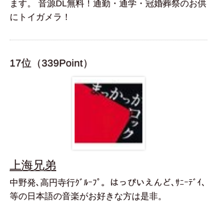
ます。 音源DL無料！通勤・通学・冠婚葬祭のお供
にトイガメラ！
17位（339Point）
上海兄弟
中野発､高円寺行ｸﾞﾙｰﾌﾟ。はっぴいえんど､ｻﾆｰﾃﾞｲ､
等の日本語の音楽がお好きな方は是非。