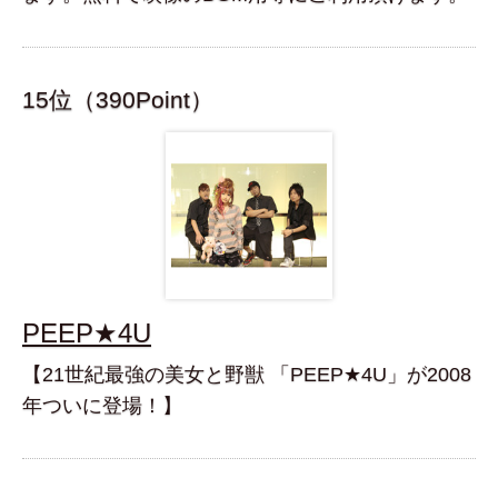
15位（390Point）
PEEP★4U
【21世紀最強の美女と野獣 「PEEP★4U」が2008
年ついに登場！】