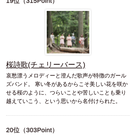
19位（315Point）
桜詩歌(チェリーバース)
哀愁漂うメロディーと澄んだ歌声が特徴のガール
ズバンド。 寒い冬があるからこそ美しい花を咲か
せる桜のように、つらいことや苦しいことも乗り
越えていこう、という思いから名付けられた。
20位（303Point）