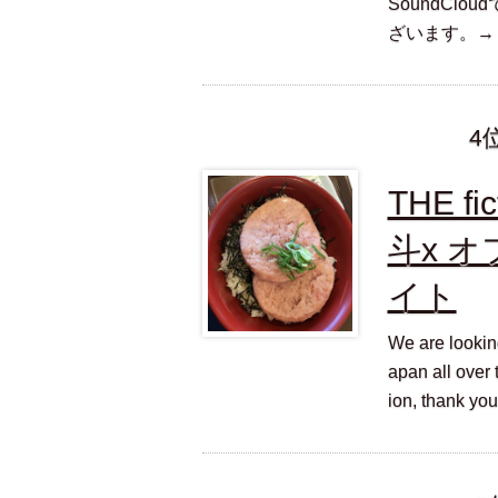
SoundCl
ざいます。→ http
4
THE f
斗x 
イト
We are lookin
apan all over 
ion, than