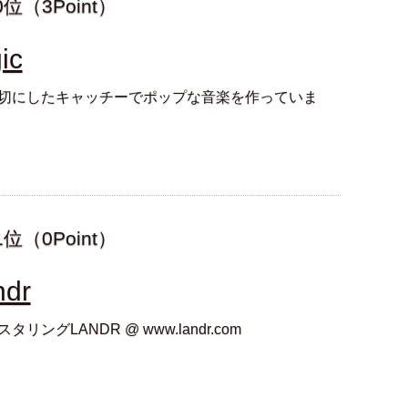
0位（3Point）
ic
切にしたキャッチーでポップな音楽を作っていま
1位（0Point）
ndr
リングLANDR @ www.landr.com