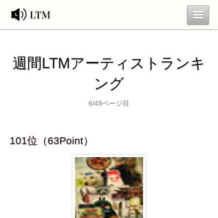
ランキング
お問合せ
週間LTMアーティストランキ
新規登録
ログイン
ング
6/49ページ目
101位（63Point）