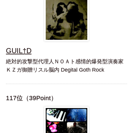
GUIL†D
絶対的攻撃型代理人ＮＯＡト感情的爆発型演奏家
ＫＺガ御贈リスル脳内 Degital Goth Rock
117位（39Point）