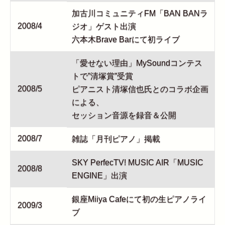
加古川コミュニティFM「BAN BANラ
2008/4
ジオ」ゲスト出演
六本木Brave Barにて初ライブ
「愛せない理由」MySoundコンテス
トで”清塚賞”受賞
2008/5
ピアニスト清塚信也氏とのコラボ企画
による、
セッション音源を録音＆公開
2008/7
雑誌「月刊ピアノ」掲載
SKY PerfecTV! MUSIC AIR「MUSIC
2008/8
ENGINE」出演
銀座Miiya Cafeにて初の生ピアノライ
2009/3
ブ