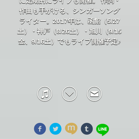
に定期的にライブも開催。 作詞・
作曲も手がける、シンガーソング
ライター。2017年は、函館（5/27
土）・神戸（8/26土）・旭川（9/15
金、9/16土）でもライブ開催予定♪