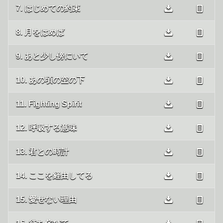
7. はじめての約束
8. 月をはめば
9. あと少し傍にいて
10. あの頃の空の下
11. Fighting Spirit
12. 呼吸する意味
13. 君との時計
14. ここを経由してる
15. 愛せない理由