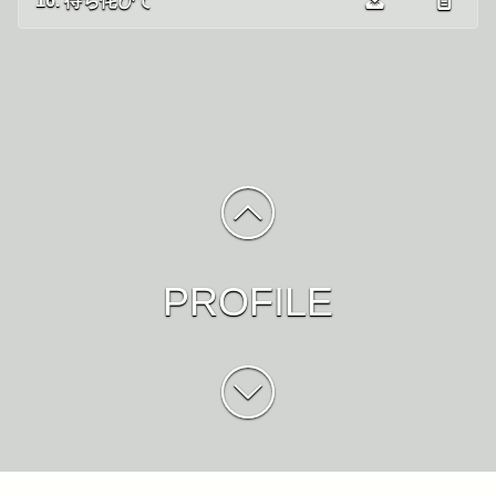
16. 待ち侘びて
PROFILE