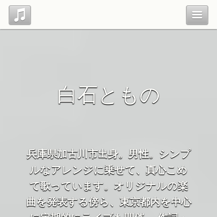
Top
Profile
白石ともの
Blog
Contact
兵庫県加古川市出身。男性。シンプ
管理ページ
ルなアレンジに乗せて、真心こめ
て歌っています。オリジナルの楽
曲を発表する傍ら、東京都内を中心