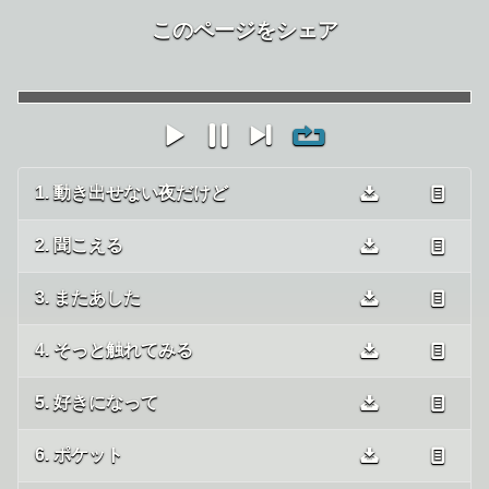
このページをシェア
1. 動き出せない夜だけど
2. 聞こえる
3. またあした
4. そっと触れてみる
5. 好きになって
6. ポケット