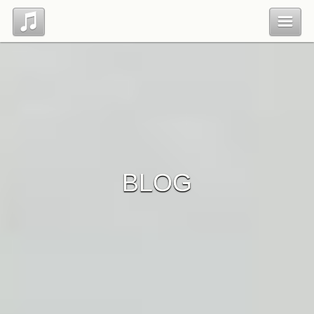
Top
Profile
Blog
BLOG
Contact
管理ページ