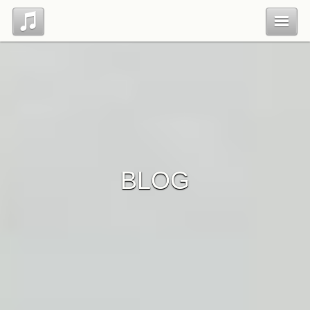
Top
Profile
Blog
BLOG
Contact
管理ページ