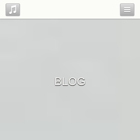
Top
Profile
Blog
BLOG
Contact
管理ページ