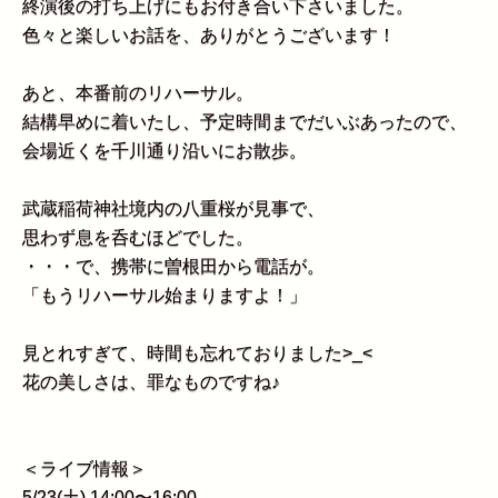
終演後の打ち上げにもお付き合い下さいました。
色々と楽しいお話を、ありがとうございます！
あと、本番前のリハーサル。
結構早めに着いたし、予定時間までだいぶあったので、
会場近くを千川通り沿いにお散歩。
武蔵稲荷神社境内の八重桜が見事で、
思わず息を呑むほどでした。
・・・で、携帯に曽根田から電話が。
「もうリハーサル始まりますよ！」
見とれすぎて、時間も忘れておりました>_<
花の美しさは、罪なものですね♪
＜ライブ情報＞
5/23(土) 14:00〜16:00