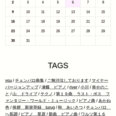
2
3
4
5
6
7
8
9
10
11
12
13
14
15
16
17
18
19
20
21
22
23
24
25
26
27
28
29
30
31
1
2
3
4
5
TAGS
you
/
チェンバロ曲集
/
ご無沙汰しております
/
マイナー
バージョンアップ
/
凍蝶 ピアノ
/
river
/
小川
/
幸せのこ
と
/
山 ドライブ
/
テクノ
/
第１９曲 ラスト・ボス フ
ァンタジー・ワールド・ミュージック
/
ピアノ曲
/
あかね
色
/
挨拶 新規登録 turug
/
秋 あいさつ
/
チェンバロ
ヘ長調
/
ピアノ 草原
/
新曲 ピアノ曲
/
ワルツ第１６