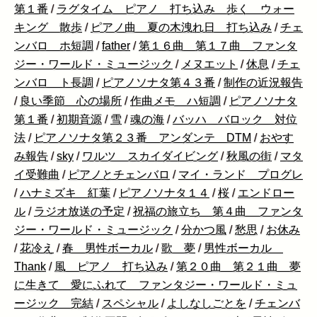
第１番
/
ラグタイム ピアノ 打ち込み 歩く ウォー
キング 散歩
/
ピアノ曲 夏の木洩れ日 打ち込み
/
チェ
ンバロ ホ短調
/
father
/
第１６曲 第１７曲 ファンタ
ジー・ワールド・ミュージック
/
メヌエット
/
休息
/
チェ
ンバロ ト長調
/
ピアノソナタ第４３番
/
制作の近況報告
/
良い季節 心の場所
/
作曲メモ ハ短調
/
ピアノソナタ
第１番
/
初期音源
/
雪
/
魂の海
/
バッハ バロック 対位
法
/
ピアノソナタ第２３番 アンダンテ DTM
/
おやす
み報告
/
sky
/
ワルツ スカイダイビング
/
秋風の街
/
マタ
イ受難曲
/
ピアノとチェンバロ
/
マイ・ランド プログレ
/
ハナミズキ 紅葉
/
ピアノソナタ１４
/
桜
/
エンドロー
ル
/
ラジオ放送の予定
/
祝福の旅立ち 第４曲 ファンタ
ジー・ワールド・ミュージック
/
分かつ風
/
愁思
/
お休み
/
花冷え
/
春 男性ボーカル
/
歌 夢
/
男性ボーカル
Thank
/
風 ピアノ 打ち込み
/
第２０曲 第２１曲 夢
に生きて 愛にふれて ファンタジー・ワールド・ミュ
ージック 完結
/
スペシャル
/
よしなしごとを
/
チェンバ