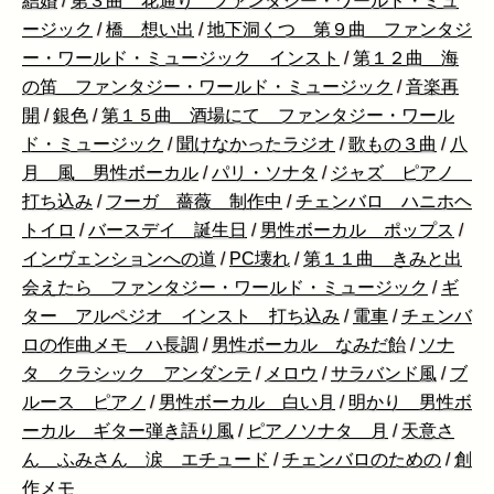
結婚
/
第３曲 花通り ファンタジー・ワールド・ミュ
ージック
/
橋 想い出
/
地下洞くつ 第９曲 ファンタジ
ー・ワールド・ミュージック インスト
/
第１２曲 海
の笛 ファンタジー・ワールド・ミュージック
/
音楽再
開
/
銀色
/
第１５曲 酒場にて ファンタジー・ワール
ド・ミュージック
/
聞けなかったラジオ
/
歌もの３曲
/
八
月 風 男性ボーカル
/
パリ・ソナタ
/
ジャズ ピアノ
打ち込み
/
フーガ 薔薇 制作中
/
チェンバロ ハニホヘ
トイロ
/
バースデイ 誕生日
/
男性ボーカル ポップス
/
インヴェンションへの道
/
PC壊れ
/
第１１曲 きみと出
会えたら ファンタジー・ワールド・ミュージック
/
ギ
ター アルペジオ インスト 打ち込み
/
電車
/
チェンバ
ロの作曲メモ ハ長調
/
男性ボーカル なみだ飴
/
ソナ
タ クラシック アンダンテ
/
メロウ
/
サラバンド風
/
ブ
ルース ピアノ
/
男性ボーカル 白い月
/
明かり 男性ボ
ーカル ギター弾き語り風
/
ピアノソナタ 月
/
天意さ
ん ふみさん 涙 エチュード
/
チェンバロのための
/
創
作メモ