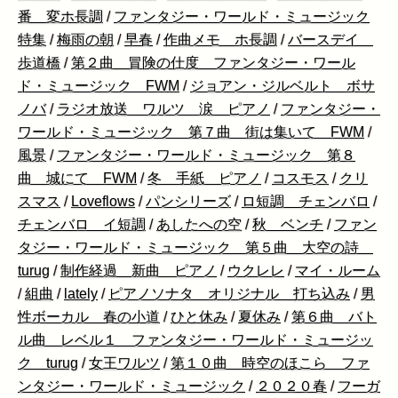
番 変ホ長調
/
ファンタジー・ワールド・ミュージック
特集
/
梅雨の朝
/
早春
/
作曲メモ ホ長調
/
バースデイ
歩道橋
/
第２曲 冒険の仕度 ファンタジー・ワール
ド・ミュージック FWM
/
ジョアン・ジルベルト ボサ
ノバ
/
ラジオ放送 ワルツ 涙 ピアノ
/
ファンタジー・
ワールド・ミュージック 第７曲 街は集いて FWM
/
風景
/
ファンタジー・ワールド・ミュージック 第８
曲 城にて FWM
/
冬 手紙 ピアノ
/
コスモス
/
クリ
スマス
/
Loveflows
/
パンシリーズ
/
ロ短調 チェンバロ
/
チェンバロ イ短調
/
あしたへの空
/
秋 ベンチ
/
ファン
タジー・ワールド・ミュージック 第５曲 大空の詩
turug
/
制作経過 新曲 ピアノ
/
ウクレレ
/
マイ・ルーム
/
組曲
/
lately
/
ピアノソナタ オリジナル 打ち込み
/
男
性ボーカル 春の小道
/
ひと休み
/
夏休み
/
第６曲 バト
ル曲 レベル１ ファンタジー・ワールド・ミュージッ
ク turug
/
女王ワルツ
/
第１０曲 時空のほこら ファ
ンタジー・ワールド・ミュージック
/
２０２０春
/
フーガ