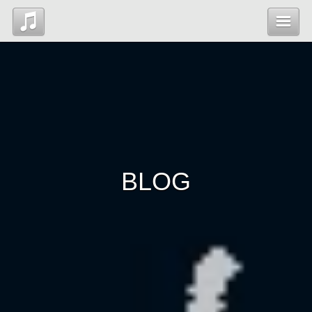
Top
News
Profile
BLOG
Blog
Contact
管理ページ