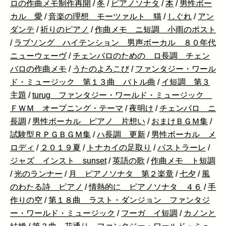
ロの作曲メモ制作再開
/
冬
/
ピアノソナタ
/
本
/
男性ボー
カル 愛
/
音楽の理想 モーツァルト 猫
/
しぐれ
/
アン
ダンテ
/
祈りのピアノ
/
作曲メモ ニ短調 小雨のポスト
/
ラブソング ハイテンション 男声ボーカル ８０年代
ニューウェーヴ
/
チェンバロのための ロ長調 チェン
バロの作曲メモ
/
うたのよろこび
/
ファンタジー・ワール
ド・ミュージック 第１３曲 バトル曲
/
イ短調 第３
主題
/
turug ファンタジー・ワールド・ミュージック
ＦＷＭ オープニング・テーマ
/
夜明け
/
チェンバロ ニ
長調
/
男性ボーカル ピアノ 片想い
/
おまけＢＧＭ集
/
試験型ＲＰＧＢＧＭ集
/
ハ長調 更新
/
男性ボーカル メ
ロディ
/
２０１９夏
/
トナカイの足取り
/
パストラーレ
/
ジャズ インスト sunset
/
英語の歌
/
作曲メモ ト短調
/
光のランナー
/
月 ピアノソナタ 第２楽章
/
七夕
/
風
のわたる詩 ピアノ
/
情熱的に ピアノソナタ ４６
/
手
作りの空
/
第１８曲 ラスト・ダンジョン ファンタジ
ー・ワールド・ミュージック
/
フーガ イ短調
/
カノンと