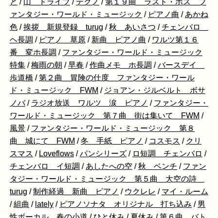
と
/
山 ドライブ
/
テクノ
/
第１９曲 ラスト・ボス フ
ァンタジー・ワールド・ミュージック
/
ピアノ曲
/
あかね
色
/
挨拶 新規登録 turug
/
秋 あいさつ
/
チェンバロ
ヘ長調
/
ピアノ 草原
/
新曲 ピアノ曲
/
ワルツ第１６
番 変ホ長調
/
ファンタジー・ワールド・ミュージック
特集
/
梅雨の朝
/
早春
/
作曲メモ ホ長調
/
バースデイ
歩道橋
/
第２曲 冒険の仕度 ファンタジー・ワール
ド・ミュージック FWM
/
ジョアン・ジルベルト ボサ
ノバ
/
ラジオ放送 ワルツ 涙 ピアノ
/
ファンタジー・
ワールド・ミュージック 第７曲 街は集いて FWM
/
風景
/
ファンタジー・ワールド・ミュージック 第８
曲 城にて FWM
/
冬 手紙 ピアノ
/
コスモス
/
クリ
スマス
/
Loveflows
/
パンシリーズ
/
ロ短調 チェンバロ
/
チェンバロ イ短調
/
あしたへの空
/
秋 ベンチ
/
ファン
タジー・ワールド・ミュージック 第５曲 大空の詩
turug
/
制作経過 新曲 ピアノ
/
ウクレレ
/
マイ・ルーム
/
組曲
/
lately
/
ピアノソナタ オリジナル 打ち込み
/
男
性ボーカル 春の小道
/
ひと休み
/
夏休み
/
第６曲 バト