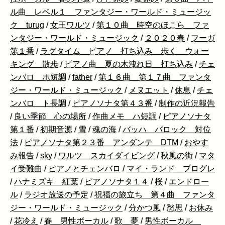
ル曲 レベル１ ファンタジー・ワールド・ミュージッ
ク turug
/
女王ワルツ
/
第１０曲 時空のほこら ファ
ンタジー・ワールド・ミュージック
/
２０２０春
/
フーガ
第１番
/
ラグタイム ピアノ 打ち込み 歩く ウォー
キング 散歩
/
ピアノ曲 夏の木洩れ日 打ち込み
/
チェ
ンバロ ホ短調
/
father
/
第１６曲 第１７曲 ファンタ
ジー・ワールド・ミュージック
/
メヌエット
/
休息
/
チェ
ンバロ ト長調
/
ピアノソナタ第４３番
/
制作の近況報告
/
良い季節 心の場所
/
作曲メモ ハ短調
/
ピアノソナタ
第１番
/
初期音源
/
雪
/
魂の海
/
バッハ バロック 対位
法
/
ピアノソナタ第２３番 アンダンテ DTM
/
おやす
み報告
/
sky
/
ワルツ スカイダイビング
/
秋風の街
/
マタ
イ受難曲
/
ピアノとチェンバロ
/
マイ・ランド プログレ
/
ハナミズキ 紅葉
/
ピアノソナタ１４
/
桜
/
エンドロー
ル
/
ラジオ放送の予定
/
祝福の旅立ち 第４曲 ファンタ
ジー・ワールド・ミュージック
/
分かつ風
/
愁思
/
お休み
/
花冷え
/
春 男性ボーカル
/
歌 夢
/
男性ボーカル