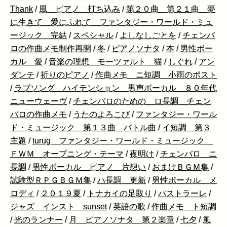
Thank
/
風 ピアノ 打ち込み
/
第２０曲 第２１曲 夢
に生きて 愛にふれて ファンタジー・ワールド・ミュ
ージック 完結
/
スペシャル
/
よしなしごとを
/
チェンバ
ロの作曲メモ制作再開
/
冬
/
ピアノソナタ
/
本
/
男性ボー
カル 愛
/
音楽の理想 モーツァルト 猫
/
しぐれ
/
アン
ダンテ
/
祈りのピアノ
/
作曲メモ ニ短調 小雨のポスト
/
ラブソング ハイテンション 男声ボーカル ８０年代
ニューウェーヴ
/
チェンバロのための ロ長調 チェン
バロの作曲メモ
/
うたのよろこび
/
ファンタジー・ワール
ド・ミュージック 第１３曲 バトル曲
/
イ短調 第３
主題
/
turug ファンタジー・ワールド・ミュージック
ＦＷＭ オープニング・テーマ
/
夜明け
/
チェンバロ ニ
長調
/
男性ボーカル ピアノ 片想い
/
おまけＢＧＭ集
/
試験型ＲＰＧＢＧＭ集
/
ハ長調 更新
/
男性ボーカル メ
ロディ
/
２０１９夏
/
トナカイの足取り
/
パストラーレ
/
ジャズ インスト sunset
/
英語の歌
/
作曲メモ ト短調
/
光のランナー
/
月 ピアノソナタ 第２楽章
/
七夕
/
風