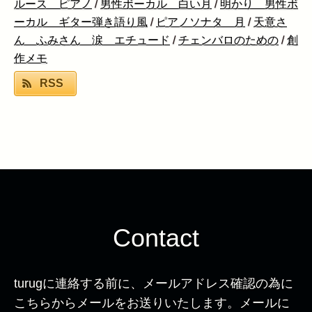
ルース ピアノ
/
男性ボーカル 白い月
/
明かり 男性ボ
ーカル ギター弾き語り風
/
ピアノソナタ 月
/
天意さ
ん ふみさん 涙 エチュード
/
チェンバロのための
/
創
作メモ
RSS
Contact
turugに連絡する前に、メールアドレス確認の為に
こちらからメールをお送りいたします。メールに