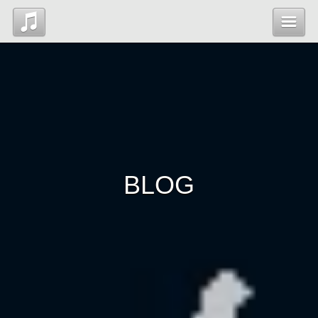
Top
News
Profile
BLOG
Blog
Contact
管理ページ