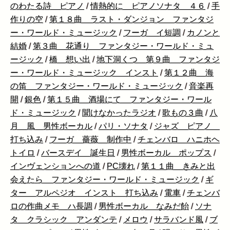
のわたる詩 ピアノ
/
情熱的に ピアノソナタ ４６
/
手
作りの空
/
第１８曲 ラスト・ダンジョン ファンタジ
ー・ワールド・ミュージック
/
フーガ イ短調
/
カノンと
結婚
/
第３曲 花通り ファンタジー・ワールド・ミュ
ージック
/
橋 想い出
/
地下洞くつ 第９曲 ファンタジ
ー・ワールド・ミュージック インスト
/
第１２曲 海
の笛 ファンタジー・ワールド・ミュージック
/
音楽再
開
/
銀色
/
第１５曲 酒場にて ファンタジー・ワール
ド・ミュージック
/
聞けなかったラジオ
/
歌もの３曲
/
八
月 風 男性ボーカル
/
パリ・ソナタ
/
ジャズ ピアノ
打ち込み
/
フーガ 薔薇 制作中
/
チェンバロ ハニホヘ
トイロ
/
バースデイ 誕生日
/
男性ボーカル ポップス
/
インヴェンションへの道
/
PC壊れ
/
第１１曲 きみと出
会えたら ファンタジー・ワールド・ミュージック
/
ギ
ター アルペジオ インスト 打ち込み
/
電車
/
チェンバ
ロの作曲メモ ハ長調
/
男性ボーカル なみだ飴
/
ソナ
タ クラシック アンダンテ
/
メロウ
/
サラバンド風
/
ブ