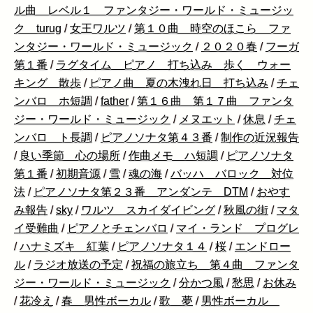
ル曲 レベル１ ファンタジー・ワールド・ミュージッ
ク turug
/
女王ワルツ
/
第１０曲 時空のほこら ファ
ンタジー・ワールド・ミュージック
/
２０２０春
/
フーガ
第１番
/
ラグタイム ピアノ 打ち込み 歩く ウォー
キング 散歩
/
ピアノ曲 夏の木洩れ日 打ち込み
/
チェ
ンバロ ホ短調
/
father
/
第１６曲 第１７曲 ファンタ
ジー・ワールド・ミュージック
/
メヌエット
/
休息
/
チェ
ンバロ ト長調
/
ピアノソナタ第４３番
/
制作の近況報告
/
良い季節 心の場所
/
作曲メモ ハ短調
/
ピアノソナタ
第１番
/
初期音源
/
雪
/
魂の海
/
バッハ バロック 対位
法
/
ピアノソナタ第２３番 アンダンテ DTM
/
おやす
み報告
/
sky
/
ワルツ スカイダイビング
/
秋風の街
/
マタ
イ受難曲
/
ピアノとチェンバロ
/
マイ・ランド プログレ
/
ハナミズキ 紅葉
/
ピアノソナタ１４
/
桜
/
エンドロー
ル
/
ラジオ放送の予定
/
祝福の旅立ち 第４曲 ファンタ
ジー・ワールド・ミュージック
/
分かつ風
/
愁思
/
お休み
/
花冷え
/
春 男性ボーカル
/
歌 夢
/
男性ボーカル