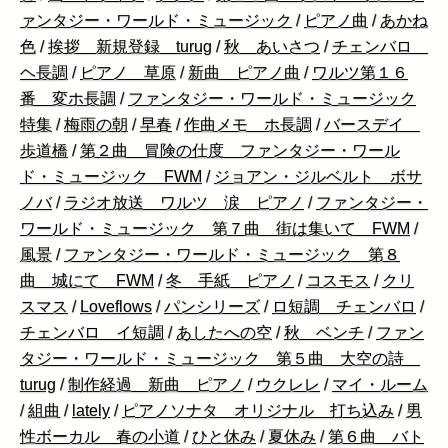
ァンタジー・ワールド・ミュージック
/
ピアノ曲
/
あかね
色
/
挨拶 新規登録 turug
/
秋 あいさつ
/
チェンバロ
ヘ長調
/
ピアノ 草原
/
新曲 ピアノ曲
/
ワルツ第１６
番 変ホ長調
/
ファンタジー・ワールド・ミュージック
特集
/
梅雨の朝
/
早春
/
作曲メモ ホ長調
/
バースデイ
歩道橋
/
第２曲 冒険の仕度 ファンタジー・ワール
ド・ミュージック FWM
/
ジョアン・ジルベルト ボサ
ノバ
/
ラジオ放送 ワルツ 涙 ピアノ
/
ファンタジー・
ワールド・ミュージック 第７曲 街は集いて FWM
/
風景
/
ファンタジー・ワールド・ミュージック 第８
曲 城にて FWM
/
冬 手紙 ピアノ
/
コスモス
/
クリ
スマス
/
Loveflows
/
パンシリーズ
/
ロ短調 チェンバロ
/
チェンバロ イ短調
/
あしたへの空
/
秋 ベンチ
/
ファン
タジー・ワールド・ミュージック 第５曲 大空の詩
turug
/
制作経過 新曲 ピアノ
/
ウクレレ
/
マイ・ルーム
/
組曲
/
lately
/
ピアノソナタ オリジナル 打ち込み
/
男
性ボーカル 春の小道
/
ひと休み
/
夏休み
/
第６曲 バト