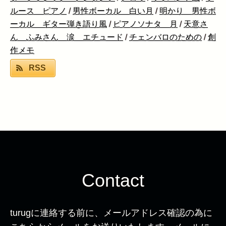
ルース ピアノ
/
男性ボーカル 白い月
/
明かり 男性ボ
ーカル ギター弾き語り風
/
ピアノソナタ 月
/
天意さ
ん ふみさん 涙 エチュード
/
チェンバロのための
/
創
作メモ
RSS
Contact
turugに連絡する前に、メールアドレス確認の為に