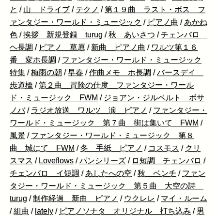
と
/
山 ドライブ
/
テクノ
/
第１９曲 ラスト・ボス フ
ァンタジー・ワールド・ミュージック
/
ピアノ曲
/
あかね
色
/
挨拶 新規登録 turug
/
秋 あいさつ
/
チェンバロ
ヘ長調
/
ピアノ 草原
/
新曲 ピアノ曲
/
ワルツ第１６
番 変ホ長調
/
ファンタジー・ワールド・ミュージック
特集
/
梅雨の朝
/
早春
/
作曲メモ ホ長調
/
バースデイ
歩道橋
/
第２曲 冒険の仕度 ファンタジー・ワール
ド・ミュージック FWM
/
ジョアン・ジルベルト ボサ
ノバ
/
ラジオ放送 ワルツ 涙 ピアノ
/
ファンタジー・
ワールド・ミュージック 第７曲 街は集いて FWM
/
風景
/
ファンタジー・ワールド・ミュージック 第８
曲 城にて FWM
/
冬 手紙 ピアノ
/
コスモス
/
クリ
スマス
/
Loveflows
/
パンシリーズ
/
ロ短調 チェンバロ
/
チェンバロ イ短調
/
あしたへの空
/
秋 ベンチ
/
ファン
タジー・ワールド・ミュージック 第５曲 大空の詩
turug
/
制作経過 新曲 ピアノ
/
ウクレレ
/
マイ・ルーム
/
組曲
/
lately
/
ピアノソナタ オリジナル 打ち込み
/
男