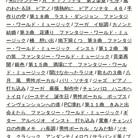
/
光のランナー
/
月 ピアノソナタ 第２楽章
/
七夕
/
風
のわたる詩 ピアノ
/
情熱的に ピアノソナタ ４６
/
手
作りの空
/
第１８曲 ラスト・ダンジョン ファンタジ
ー・ワールド・ミュージック
/
フーガ イ短調
/
カノンと
結婚
/
第３曲 花通り ファンタジー・ワールド・ミュ
ージック
/
橋 想い出
/
地下洞くつ 第９曲 ファンタジ
ー・ワールド・ミュージック インスト
/
第１２曲 海
の笛 ファンタジー・ワールド・ミュージック
/
音楽再
開
/
銀色
/
第１５曲 酒場にて ファンタジー・ワール
ド・ミュージック
/
聞けなかったラジオ
/
歌もの３曲
/
八
月 風 男性ボーカル
/
パリ・ソナタ
/
ジャズ ピアノ
打ち込み
/
フーガ 薔薇 制作中
/
チェンバロ ハニホヘ
トイロ
/
バースデイ 誕生日
/
男性ボーカル ポップス
/
インヴェンションへの道
/
PC壊れ
/
第１１曲 きみと出
会えたら ファンタジー・ワールド・ミュージック
/
ギ
ター アルペジオ インスト 打ち込み
/
電車
/
チェンバ
ロの作曲メモ ハ長調
/
男性ボーカル なみだ飴
/
ソナ
タ クラシック アンダンテ
/
メロウ
/
サラバンド風
/
ブ