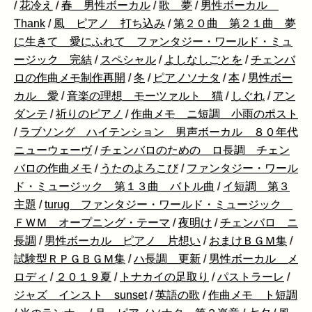
/
花冷え
/
春 男性ボーカル
/
歌 夢
/
男性ボーカル
Thank
/
風 ピアノ 打ち込み
/
第２０曲 第２１曲 夢
に生きて 愛にふれて ファンタジー・ワールド・ミュ
ージック 完結
/
スペシャル
/
よしなしごとを
/
チェンバ
ロの作曲メモ制作再開
/
冬
/
ピアノソナタ
/
本
/
男性ボー
カル 愛
/
音楽の理想 モーツァルト 猫
/
しぐれ
/
アン
ダンテ
/
祈りのピアノ
/
作曲メモ ニ短調 小雨のポスト
/
ラブソング ハイテンション 男声ボーカル ８０年代
ニューウェーヴ
/
チェンバロのための ロ長調 チェン
バロの作曲メモ
/
うたのよろこび
/
ファンタジー・ワール
ド・ミュージック 第１３曲 バトル曲
/
イ短調 第３
主題
/
turug ファンタジー・ワールド・ミュージック
ＦＷＭ オープニング・テーマ
/
夜明け
/
チェンバロ ニ
長調
/
男性ボーカル ピアノ 片想い
/
おまけＢＧＭ集
/
試験型ＲＰＧＢＧＭ集
/
ハ長調 更新
/
男性ボーカル メ
ロディ
/
２０１９夏
/
トナカイの足取り
/
パストラーレ
/
ジャズ インスト sunset
/
英語の歌
/
作曲メモ ト短調