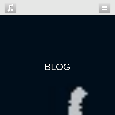
Top
News
Profile
BLOG
Blog
Contact
管理ページ