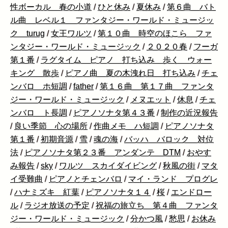
性ボーカル 春の小道
/
ひと休み
/
夏休み
/
第６曲 バト
ル曲 レベル１ ファンタジー・ワールド・ミュージッ
ク turug
/
女王ワルツ
/
第１０曲 時空のほこら ファ
ンタジー・ワールド・ミュージック
/
２０２０春
/
フーガ
第１番
/
ラグタイム ピアノ 打ち込み 歩く ウォー
キング 散歩
/
ピアノ曲 夏の木洩れ日 打ち込み
/
チェ
ンバロ ホ短調
/
father
/
第１６曲 第１７曲 ファンタ
ジー・ワールド・ミュージック
/
メヌエット
/
休息
/
チェ
ンバロ ト長調
/
ピアノソナタ第４３番
/
制作の近況報告
/
良い季節 心の場所
/
作曲メモ ハ短調
/
ピアノソナタ
第１番
/
初期音源
/
雪
/
魂の海
/
バッハ バロック 対位
法
/
ピアノソナタ第２３番 アンダンテ DTM
/
おやす
み報告
/
sky
/
ワルツ スカイダイビング
/
秋風の街
/
マタ
イ受難曲
/
ピアノとチェンバロ
/
マイ・ランド プログレ
/
ハナミズキ 紅葉
/
ピアノソナタ１４
/
桜
/
エンドロー
ル
/
ラジオ放送の予定
/
祝福の旅立ち 第４曲 ファンタ
ジー・ワールド・ミュージック
/
分かつ風
/
愁思
/
お休み