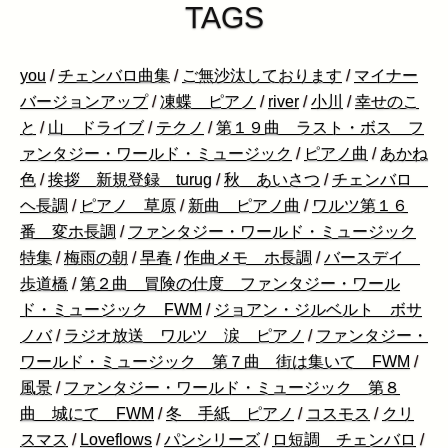
TAGS
you
/
チェンバロ曲集
/
ご無沙汰しております
/
マイナー
バージョンアップ
/
凍蝶 ピアノ
/
river
/
小川
/
幸せのこ
と
/
山 ドライブ
/
テクノ
/
第１９曲 ラスト・ボス フ
ァンタジー・ワールド・ミュージック
/
ピアノ曲
/
あかね
色
/
挨拶 新規登録 turug
/
秋 あいさつ
/
チェンバロ
ヘ長調
/
ピアノ 草原
/
新曲 ピアノ曲
/
ワルツ第１６
番 変ホ長調
/
ファンタジー・ワールド・ミュージック
特集
/
梅雨の朝
/
早春
/
作曲メモ ホ長調
/
バースデイ
歩道橋
/
第２曲 冒険の仕度 ファンタジー・ワール
ド・ミュージック FWM
/
ジョアン・ジルベルト ボサ
ノバ
/
ラジオ放送 ワルツ 涙 ピアノ
/
ファンタジー・
ワールド・ミュージック 第７曲 街は集いて FWM
/
風景
/
ファンタジー・ワールド・ミュージック 第８
曲 城にて FWM
/
冬 手紙 ピアノ
/
コスモス
/
クリ
スマス
/
Loveflows
/
パンシリーズ
/
ロ短調 チェンバロ
/