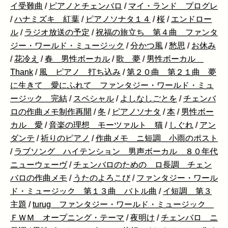
イ受難曲
/
ピアノとチェンバロ
/
マイ・ランド プログレ
/
ハナミズキ 紅葉
/
ピアノソナタ１４
/
桜
/
エンドロー
ル
/
ラジオ放送の予定
/
祝福の旅立ち 第４曲 ファンタ
ジー・ワールド・ミュージック
/
分かつ風
/
愁思
/
お休み
/
花冷え
/
春 男性ボーカル
/
歌 夢
/
男性ボーカル
Thank
/
風 ピアノ 打ち込み
/
第２０曲 第２１曲 夢
に生きて 愛にふれて ファンタジー・ワールド・ミュ
ージック 完結
/
スペシャル
/
よしなしごとを
/
チェンバ
ロの作曲メモ制作再開
/
冬
/
ピアノソナタ
/
本
/
男性ボー
カル 愛
/
音楽の理想 モーツァルト 猫
/
しぐれ
/
アン
ダンテ
/
祈りのピアノ
/
作曲メモ ニ短調 小雨のポスト
/
ラブソング ハイテンション 男声ボーカル ８０年代
ニューウェーヴ
/
チェンバロのための ロ長調 チェン
バロの作曲メモ
/
うたのよろこび
/
ファンタジー・ワール
ド・ミュージック 第１３曲 バトル曲
/
イ短調 第３
主題
/
turug ファンタジー・ワールド・ミュージック
ＦＷＭ オープニング・テーマ
/
夜明け
/
チェンバロ ニ