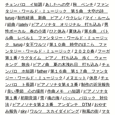
チェンバロ イ短調
/
あしたへの空
/
秋 ベンチ
/
ファン
タジー・ワールド・ミュージック 第５曲 大空の詩
turug
/
制作経過 新曲 ピアノ
/
ウクレレ
/
マイ・ルーム
/
組曲
/
lately
/
ピアノソナタ オリジナル 打ち込み
/
男
性ボーカル 春の小道
/
ひと休み
/
夏休み
/
第６曲 バト
ル曲 レベル１ ファンタジー・ワールド・ミュージッ
ク turug
/
女王ワルツ
/
第１０曲 時空のほこら ファ
ンタジー・ワールド・ミュージック
/
２０２０春
/
フーガ
第１番
/
ラグタイム ピアノ 打ち込み 歩く ウォー
キング 散歩
/
ピアノ曲 夏の木洩れ日 打ち込み
/
チェ
ンバロ ホ短調
/
father
/
第１６曲 第１７曲 ファンタ
ジー・ワールド・ミュージック
/
メヌエット
/
休息
/
チェ
ンバロ ト長調
/
ピアノソナタ第４３番
/
制作の近況報告
/
良い季節 心の場所
/
作曲メモ ハ短調
/
ピアノソナタ
第１番
/
初期音源
/
雪
/
魂の海
/
バッハ バロック 対位
法
/
ピアノソナタ第２３番 アンダンテ DTM
/
おやす
み報告
/
sky
/
ワルツ スカイダイビング
/
秋風の街
/
マタ