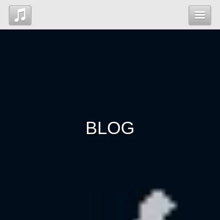
Top
News
Profile
BLOG
Blog
Contact
管理ページ