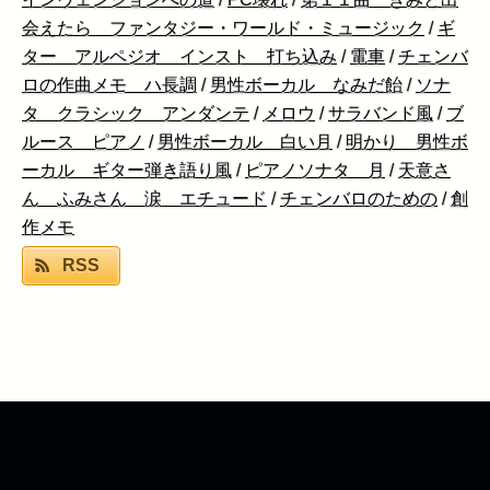
会えたら ファンタジー・ワールド・ミュージック
/
ギ
ター アルペジオ インスト 打ち込み
/
電車
/
チェンバ
ロの作曲メモ ハ長調
/
男性ボーカル なみだ飴
/
ソナ
タ クラシック アンダンテ
/
メロウ
/
サラバンド風
/
ブ
ルース ピアノ
/
男性ボーカル 白い月
/
明かり 男性ボ
ーカル ギター弾き語り風
/
ピアノソナタ 月
/
天意さ
ん ふみさん 涙 エチュード
/
チェンバロのための
/
創
作メモ
RSS