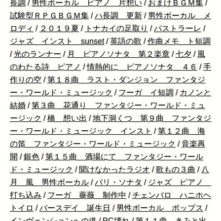
長調
/
男性ボーカル ピアノ 片想い
/
おまけＢＧＭ集
/
試験型ＲＰＧＢＧＭ集
/
ハ長調 更新
/
男性ボーカル メ
ロディ
/
２０１９夏
/
トナカイの足取り
/
パストラーレ
/
ジャズ インスト sunset
/
英語の歌
/
作曲メモ ト短調
/
光のランナー
/
月 ピアノソナタ 第２楽章
/
七夕
/
風
のわたる詩 ピアノ
/
情熱的に ピアノソナタ ４６
/
手
作りの空
/
第１８曲 ラスト・ダンジョン ファンタジ
ー・ワールド・ミュージック
/
フーガ イ短調
/
カノンと
結婚
/
第３曲 花通り ファンタジー・ワールド・ミュ
ージック
/
橋 想い出
/
地下洞くつ 第９曲 ファンタジ
ー・ワールド・ミュージック インスト
/
第１２曲 海
の笛 ファンタジー・ワールド・ミュージック
/
音楽再
開
/
銀色
/
第１５曲 酒場にて ファンタジー・ワール
ド・ミュージック
/
聞けなかったラジオ
/
歌もの３曲
/
八
月 風 男性ボーカル
/
パリ・ソナタ
/
ジャズ ピアノ
打ち込み
/
フーガ 薔薇 制作中
/
チェンバロ ハニホヘ
トイロ
/
バースデイ 誕生日
/
男性ボーカル ポップス
/
インヴェンションへの道
/
PC壊れ
/
第１１曲 きみと出