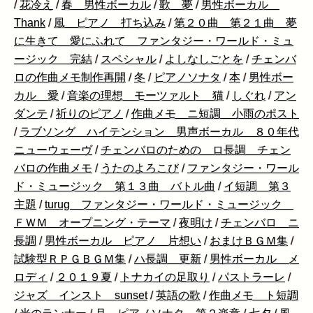
/
花冷え
/
春 男性ボーカル
/
歌 夢
/
男性ボーカル
Thank
/
風 ピアノ 打ち込み
/
第２０曲 第２１曲 夢
に生きて 愛にふれて ファンタジー・ワールド・ミュ
ージック 完結
/
スペシャル
/
よしなしごとを
/
チェンバ
ロの作曲メモ制作再開
/
冬
/
ピアノソナタ
/
本
/
男性ボー
カル 愛
/
音楽の理想 モーツァルト 猫
/
しぐれ
/
アン
ダンテ
/
祈りのピアノ
/
作曲メモ ニ短調 小雨のポスト
/
ラブソング ハイテンション 男声ボーカル ８０年代
ニューウェーヴ
/
チェンバロのための ロ長調 チェン
バロの作曲メモ
/
うたのよろこび
/
ファンタジー・ワール
ド・ミュージック 第１３曲 バトル曲
/
イ短調 第３
主題
/
turug ファンタジー・ワールド・ミュージック
ＦＷＭ オープニング・テーマ
/
夜明け
/
チェンバロ ニ
長調
/
男性ボーカル ピアノ 片想い
/
おまけＢＧＭ集
/
試験型ＲＰＧＢＧＭ集
/
ハ長調 更新
/
男性ボーカル メ
ロディ
/
２０１９夏
/
トナカイの足取り
/
パストラーレ
/
ジャズ インスト sunset
/
英語の歌
/
作曲メモ ト短調