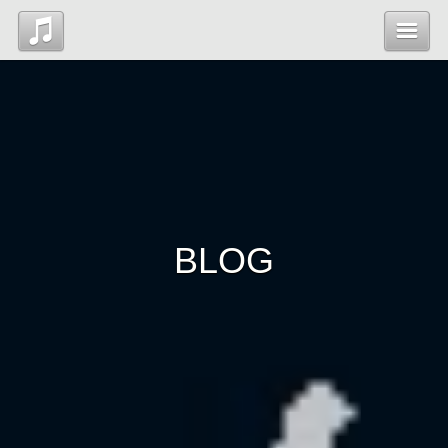
Top
News
Profile
BLOG
Blog
Contact
管理ページ