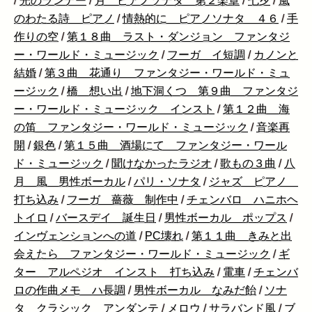
/
光のランナー
/
月 ピアノソナタ 第２楽章
/
七夕
/
風
のわたる詩 ピアノ
/
情熱的に ピアノソナタ ４６
/
手
作りの空
/
第１８曲 ラスト・ダンジョン ファンタジ
ー・ワールド・ミュージック
/
フーガ イ短調
/
カノンと
結婚
/
第３曲 花通り ファンタジー・ワールド・ミュ
ージック
/
橋 想い出
/
地下洞くつ 第９曲 ファンタジ
ー・ワールド・ミュージック インスト
/
第１２曲 海
の笛 ファンタジー・ワールド・ミュージック
/
音楽再
開
/
銀色
/
第１５曲 酒場にて ファンタジー・ワール
ド・ミュージック
/
聞けなかったラジオ
/
歌もの３曲
/
八
月 風 男性ボーカル
/
パリ・ソナタ
/
ジャズ ピアノ
打ち込み
/
フーガ 薔薇 制作中
/
チェンバロ ハニホヘ
トイロ
/
バースデイ 誕生日
/
男性ボーカル ポップス
/
インヴェンションへの道
/
PC壊れ
/
第１１曲 きみと出
会えたら ファンタジー・ワールド・ミュージック
/
ギ
ター アルペジオ インスト 打ち込み
/
電車
/
チェンバ
ロの作曲メモ ハ長調
/
男性ボーカル なみだ飴
/
ソナ
タ クラシック アンダンテ
/
メロウ
/
サラバンド風
/
ブ