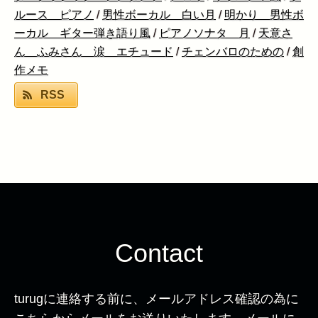
ルース ピアノ
/
男性ボーカル 白い月
/
明かり 男性ボ
ーカル ギター弾き語り風
/
ピアノソナタ 月
/
天意さ
ん ふみさん 涙 エチュード
/
チェンバロのための
/
創
作メモ
RSS
Contact
turugに連絡する前に、メールアドレス確認の為に