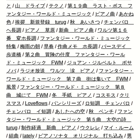
と
/
山 ドライブ
/
テクノ
/
第１９曲 ラスト・ボス フ
ァンタジー・ワールド・ミュージック
/
ピアノ曲
/
あかね
色
/
挨拶 新規登録 turug
/
秋 あいさつ
/
チェンバロ
ヘ長調
/
ピアノ 草原
/
新曲 ピアノ曲
/
ワルツ第１６
番 変ホ長調
/
ファンタジー・ワールド・ミュージック
特集
/
梅雨の朝
/
早春
/
作曲メモ ホ長調
/
バースデイ
歩道橋
/
第２曲 冒険の仕度 ファンタジー・ワール
ド・ミュージック FWM
/
ジョアン・ジルベルト ボサ
ノバ
/
ラジオ放送 ワルツ 涙 ピアノ
/
ファンタジー・
ワールド・ミュージック 第７曲 街は集いて FWM
/
風景
/
ファンタジー・ワールド・ミュージック 第８
曲 城にて FWM
/
冬 手紙 ピアノ
/
コスモス
/
クリ
スマス
/
Loveflows
/
パンシリーズ
/
ロ短調 チェンバロ
/
チェンバロ イ短調
/
あしたへの空
/
秋 ベンチ
/
ファン
タジー・ワールド・ミュージック 第５曲 大空の詩
turug
/
制作経過 新曲 ピアノ
/
ウクレレ
/
マイ・ルーム
/
組曲
/
lately
/
ピアノソナタ オリジナル 打ち込み
/
男