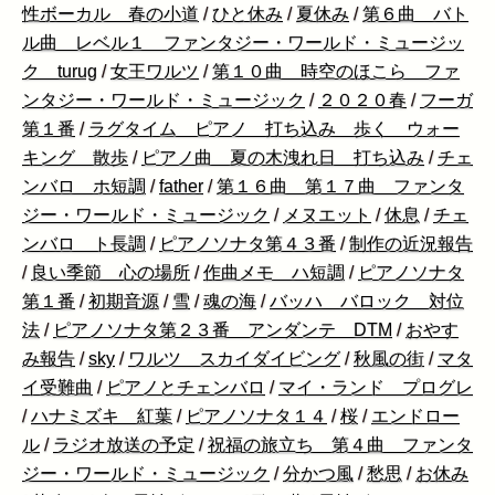
性ボーカル 春の小道
/
ひと休み
/
夏休み
/
第６曲 バト
ル曲 レベル１ ファンタジー・ワールド・ミュージッ
ク turug
/
女王ワルツ
/
第１０曲 時空のほこら ファ
ンタジー・ワールド・ミュージック
/
２０２０春
/
フーガ
第１番
/
ラグタイム ピアノ 打ち込み 歩く ウォー
キング 散歩
/
ピアノ曲 夏の木洩れ日 打ち込み
/
チェ
ンバロ ホ短調
/
father
/
第１６曲 第１７曲 ファンタ
ジー・ワールド・ミュージック
/
メヌエット
/
休息
/
チェ
ンバロ ト長調
/
ピアノソナタ第４３番
/
制作の近況報告
/
良い季節 心の場所
/
作曲メモ ハ短調
/
ピアノソナタ
第１番
/
初期音源
/
雪
/
魂の海
/
バッハ バロック 対位
法
/
ピアノソナタ第２３番 アンダンテ DTM
/
おやす
み報告
/
sky
/
ワルツ スカイダイビング
/
秋風の街
/
マタ
イ受難曲
/
ピアノとチェンバロ
/
マイ・ランド プログレ
/
ハナミズキ 紅葉
/
ピアノソナタ１４
/
桜
/
エンドロー
ル
/
ラジオ放送の予定
/
祝福の旅立ち 第４曲 ファンタ
ジー・ワールド・ミュージック
/
分かつ風
/
愁思
/
お休み