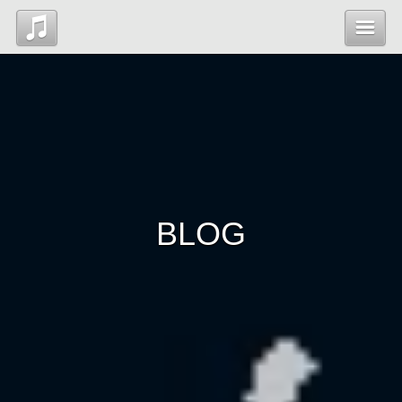
Top
News
Profile
BLOG
Blog
Contact
管理ページ