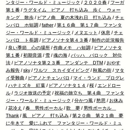
ンタジー・ワールド・ミュージック
/
２０２０春
/
フーガ
第１番
/
ラグタイム ピアノ 打ち込み 歩く ウォー
キング 散歩
/
ピアノ曲 夏の木洩れ日 打ち込み
/
チェ
ンバロ ホ短調
/
father
/
第１６曲 第１７曲 ファンタ
ジー・ワールド・ミュージック
/
メヌエット
/
休息
/
チェ
ンバロ ト長調
/
ピアノソナタ第４３番
/
制作の近況報告
/
良い季節 心の場所
/
作曲メモ ハ短調
/
ピアノソナタ
第１番
/
初期音源
/
雪
/
魂の海
/
バッハ バロック 対位
法
/
ピアノソナタ第２３番 アンダンテ DTM
/
おやす
み報告
/
sky
/
ワルツ スカイダイビング
/
秋風の街
/
マタ
イ受難曲
/
ピアノとチェンバロ
/
マイ・ランド プログレ
/
ハナミズキ 紅葉
/
ピアノソナタ１４
/
桜
/
エンドロー
ル
/
ラジオ放送の予定
/
祝福の旅立ち 第４曲 ファンタ
ジー・ワールド・ミュージック
/
分かつ風
/
愁思
/
お休み
/
花冷え
/
春 男性ボーカル
/
歌 夢
/
男性ボーカル
Thank
/
風 ピアノ 打ち込み
/
第２０曲 第２１曲 夢
に生きて 愛にふれて ファンタジー・ワールド・ミュ