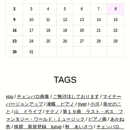
2
3
4
5
6
7
8
9
10
11
12
13
14
15
16
17
18
19
20
21
22
23
24
25
26
27
28
29
30
31
1
2
3
4
5
TAGS
you
/
チェンバロ曲集
/
ご無沙汰しております
/
マイナー
バージョンアップ
/
凍蝶 ピアノ
/
river
/
小川
/
幸せのこ
と
/
山 ドライブ
/
テクノ
/
第１９曲 ラスト・ボス フ
ァンタジー・ワールド・ミュージック
/
ピアノ曲
/
あかね
色
/
挨拶 新規登録 turug
/
秋 あいさつ
/
チェンバロ