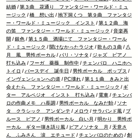
結婚
/
第３曲 花通り ファンタジー・ワールド・ミュ
ージック
/
橋 想い出
/
地下洞くつ 第９曲 ファンタジ
ー・ワールド・ミュージック インスト
/
第１２曲 海
の笛 ファンタジー・ワールド・ミュージック
/
音楽再
開
/
銀色
/
第１５曲 酒場にて ファンタジー・ワール
ド・ミュージック
/
聞けなかったラジオ
/
歌もの３曲
/
八
月 風 男性ボーカル
/
パリ・ソナタ
/
ジャズ ピアノ
打ち込み
/
フーガ 薔薇 制作中
/
チェンバロ ハニホヘ
トイロ
/
バースデイ 誕生日
/
男性ボーカル ポップス
/
インヴェンションへの道
/
PC壊れ
/
第１１曲 きみと出
会えたら ファンタジー・ワールド・ミュージック
/
ギ
ター アルペジオ インスト 打ち込み
/
電車
/
チェンバ
ロの作曲メモ ハ長調
/
男性ボーカル なみだ飴
/
ソナ
タ クラシック アンダンテ
/
メロウ
/
サラバンド風
/
ブ
ルース ピアノ
/
男性ボーカル 白い月
/
明かり 男性ボ
ーカル ギター弾き語り風
/
ピアノソナタ 月
/
天意さ
ん ふみさん 涙 エチュード
/
チェンバロのための
/
創