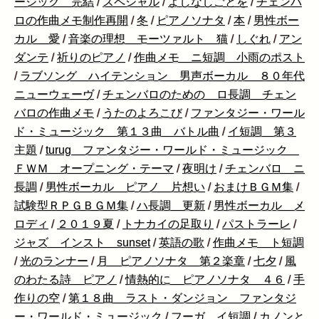
ージック 完結
/
スペシャル
/
よしなしごとを
/
チェンバ
ロの作曲メモ制作再開
/
冬
/
ピアノソナタ
/
本
/
男性ボー
カル 愛
/
音楽の理想 モーツァルト 猫
/
しぐれ
/
アン
ダンテ
/
祈りのピアノ
/
作曲メモ ニ短調 小雨のポスト
/
ラブソング ハイテンション 男声ボーカル ８０年代
ニューウェーヴ
/
チェンバロのための ロ長調 チェン
バロの作曲メモ
/
うたのよろこび
/
ファンタジー・ワール
ド・ミュージック 第１３曲 バトル曲
/
イ短調 第３
主題
/
turug ファンタジー・ワールド・ミュージック
ＦＷＭ オープニング・テーマ
/
夜明け
/
チェンバロ ニ
長調
/
男性ボーカル ピアノ 片想い
/
おまけＢＧＭ集
/
試験型ＲＰＧＢＧＭ集
/
ハ長調 更新
/
男性ボーカル メ
ロディ
/
２０１９夏
/
トナカイの足取り
/
パストラーレ
/
ジャズ インスト sunset
/
英語の歌
/
作曲メモ ト短調
/
光のランナー
/
月 ピアノソナタ 第２楽章
/
七夕
/
風
のわたる詩 ピアノ
/
情熱的に ピアノソナタ ４６
/
手
作りの空
/
第１８曲 ラスト・ダンジョン ファンタジ
ー・ワールド・ミュージック
/
フーガ イ短調
/
カノンと