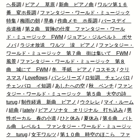
ヘ長調
/
ピアノ 草原
/
新曲 ピアノ曲
/
ワルツ第１６
番 変ホ長調
/
ファンタジー・ワールド・ミュージック
特集
/
梅雨の朝
/
早春
/
作曲メモ ホ長調
/
バースデイ
歩道橋
/
第２曲 冒険の仕度 ファンタジー・ワール
ド・ミュージック FWM
/
ジョアン・ジルベルト ボサ
ノバ
/
ラジオ放送 ワルツ 涙 ピアノ
/
ファンタジー・
ワールド・ミュージック 第７曲 街は集いて FWM
/
風景
/
ファンタジー・ワールド・ミュージック 第８
曲 城にて FWM
/
冬 手紙 ピアノ
/
コスモス
/
クリ
スマス
/
Loveflows
/
パンシリーズ
/
ロ短調 チェンバロ
/
チェンバロ イ短調
/
あしたへの空
/
秋 ベンチ
/
ファン
タジー・ワールド・ミュージック 第５曲 大空の詩
turug
/
制作経過 新曲 ピアノ
/
ウクレレ
/
マイ・ルーム
/
組曲
/
lately
/
ピアノソナタ オリジナル 打ち込み
/
男
性ボーカル 春の小道
/
ひと休み
/
夏休み
/
第６曲 バト
ル曲 レベル１ ファンタジー・ワールド・ミュージッ
ク turug
/
女王ワルツ
/
第１０曲 時空のほこら ファ