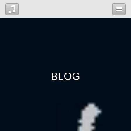
Top
News
Profile
BLOG
Blog
Contact
管理ページ