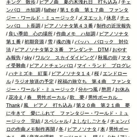
キング 散歩
/
ピアノ曲 夏の木洩れ日 打ち込み
/
チェ
ンバロ ホ短調
/
father
/
第１６曲 第１７曲 ファンタ
ジー・ワールド・ミュージック
/
メヌエット
/
休息
/
チェ
ンバロ ト長調
/
ピアノソナタ第４３番
/
制作の近況報告
/
良い季節 心の場所
/
作曲メモ ハ短調
/
ピアノソナタ
第１番
/
初期音源
/
雪
/
魂の海
/
バッハ バロック 対位
法
/
ピアノソナタ第２３番 アンダンテ DTM
/
おやす
み報告
/
sky
/
ワルツ スカイダイビング
/
秋風の街
/
マタ
イ受難曲
/
ピアノとチェンバロ
/
マイ・ランド プログレ
/
ハナミズキ 紅葉
/
ピアノソナタ１４
/
桜
/
エンドロー
ル
/
ラジオ放送の予定
/
祝福の旅立ち 第４曲 ファンタ
ジー・ワールド・ミュージック
/
分かつ風
/
愁思
/
お休み
/
花冷え
/
春 男性ボーカル
/
歌 夢
/
男性ボーカル
Thank
/
風 ピアノ 打ち込み
/
第２０曲 第２１曲 夢
に生きて 愛にふれて ファンタジー・ワールド・ミュ
ージック 完結
/
スペシャル
/
よしなしごとを
/
チェンバ
ロの作曲メモ制作再開
/
冬
/
ピアノソナタ
/
本
/
男性ボー