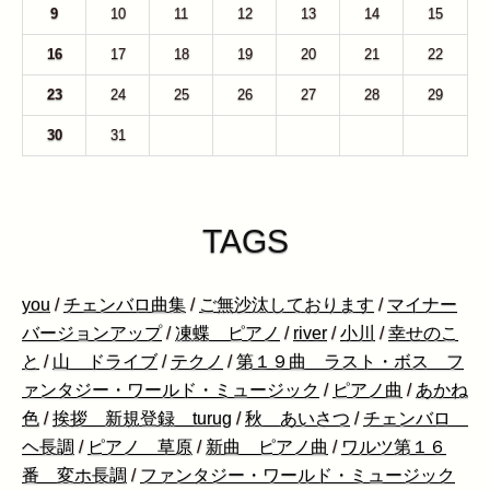
9
10
11
12
13
14
15
16
17
18
19
20
21
22
23
24
25
26
27
28
29
30
31
1
2
3
4
5
TAGS
you
/
チェンバロ曲集
/
ご無沙汰しております
/
マイナー
バージョンアップ
/
凍蝶 ピアノ
/
river
/
小川
/
幸せのこ
と
/
山 ドライブ
/
テクノ
/
第１９曲 ラスト・ボス フ
ァンタジー・ワールド・ミュージック
/
ピアノ曲
/
あかね
色
/
挨拶 新規登録 turug
/
秋 あいさつ
/
チェンバロ
ヘ長調
/
ピアノ 草原
/
新曲 ピアノ曲
/
ワルツ第１６
番 変ホ長調
/
ファンタジー・ワールド・ミュージック