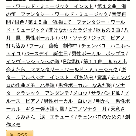
ー・ワールド・ミュージック インスト
/
第１２曲 海
の笛 ファンタジー・ワールド・ミュージック
/
音楽再
開
/
銀色
/
第１５曲 酒場にて ファンタジー・ワール
ド・ミュージック
/
聞けなかったラジオ
/
歌もの３曲
/
八
月 風 男性ボーカル
/
パリ・ソナタ
/
ジャズ ピアノ
打ち込み
/
フーガ 薔薇 制作中
/
チェンバロ ハニホヘ
トイロ
/
バースデイ 誕生日
/
男性ボーカル ポップス
/
インヴェンションへの道
/
PC壊れ
/
第１１曲 きみと出
会えたら ファンタジー・ワールド・ミュージック
/
ギ
ター アルペジオ インスト 打ち込み
/
電車
/
チェンバ
ロの作曲メモ ハ長調
/
男性ボーカル なみだ飴
/
ソナ
タ クラシック アンダンテ
/
メロウ
/
サラバンド風
/
ブ
ルース ピアノ
/
男性ボーカル 白い月
/
明かり 男性ボ
ーカル ギター弾き語り風
/
ピアノソナタ 月
/
天意さ
ん ふみさん 涙 エチュード
/
チェンバロのための
/
創
作メモ
RSS