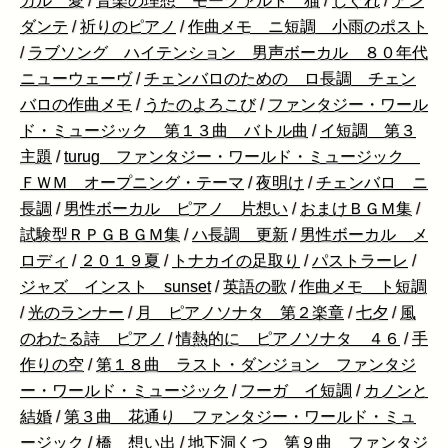
カル 愛
/
音楽の理想 モーツァルト 猫
/
しぐれ
/
アン
ダンテ
/
祈りのピアノ
/
作曲メモ ニ短調 小雨のポスト
/
ラブソング ハイテンション 男声ボーカル ８０年代
ニューウェーヴ
/
チェンバロのための ロ長調 チェン
バロの作曲メモ
/
うたのよろこび
/
ファンタジー・ワール
ド・ミュージック 第１３曲 バトル曲
/
イ短調 第３
主題
/
turug ファンタジー・ワールド・ミュージック
ＦＷＭ オープニング・テーマ
/
夜明け
/
チェンバロ ニ
長調
/
男性ボーカル ピアノ 片想い
/
おまけＢＧＭ集
/
試験型ＲＰＧＢＧＭ集
/
ハ長調 更新
/
男性ボーカル メ
ロディ
/
２０１９夏
/
トナカイの足取り
/
パストラーレ
/
ジャズ インスト sunset
/
英語の歌
/
作曲メモ ト短調
/
光のランナー
/
月 ピアノソナタ 第２楽章
/
七夕
/
風
のわたる詩 ピアノ
/
情熱的に ピアノソナタ ４６
/
手
作りの空
/
第１８曲 ラスト・ダンジョン ファンタジ
ー・ワールド・ミュージック
/
フーガ イ短調
/
カノンと
結婚
/
第３曲 花通り ファンタジー・ワールド・ミュ
ージック
/
橋 想い出
/
地下洞くつ 第９曲 ファンタジ