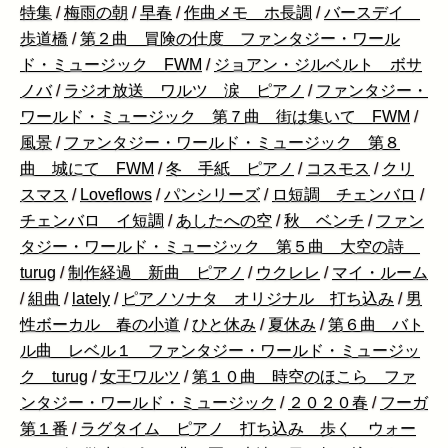
特集
/
梅雨の朝
/
早春
/
作曲メモ ホ長調
/
バースデイ
歩道橋
/
第２曲 冒険の仕度 ファンタジー・ワール
ド・ミュージック FWM
/
ジョアン・ジルベルト ボサ
ノバ
/
ラジオ放送 ワルツ 涙 ピアノ
/
ファンタジー・
ワールド・ミュージック 第７曲 街は集いて FWM
/
風景
/
ファンタジー・ワールド・ミュージック 第８
曲 城にて FWM
/
冬 手紙 ピアノ
/
コスモス
/
クリ
スマス
/
Loveflows
/
パンシリーズ
/
ロ短調 チェンバロ
/
チェンバロ イ短調
/
あしたへの空
/
秋 ベンチ
/
ファン
タジー・ワールド・ミュージック 第５曲 大空の詩
turug
/
制作経過 新曲 ピアノ
/
ウクレレ
/
マイ・ルーム
/
組曲
/
lately
/
ピアノソナタ オリジナル 打ち込み
/
男
性ボーカル 春の小道
/
ひと休み
/
夏休み
/
第６曲 バト
ル曲 レベル１ ファンタジー・ワールド・ミュージッ
ク turug
/
女王ワルツ
/
第１０曲 時空のほこら ファ
ンタジー・ワールド・ミュージック
/
２０２０春
/
フーガ
第１番
/
ラグタイム ピアノ 打ち込み 歩く ウォー