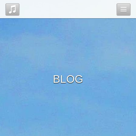
Top
News
Profile
BLOG
Discography
Blog
管理ページ