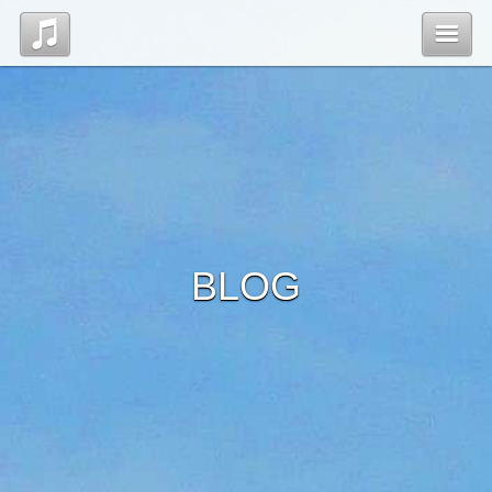
Top
News
Profile
BLOG
Discography
Blog
管理ページ