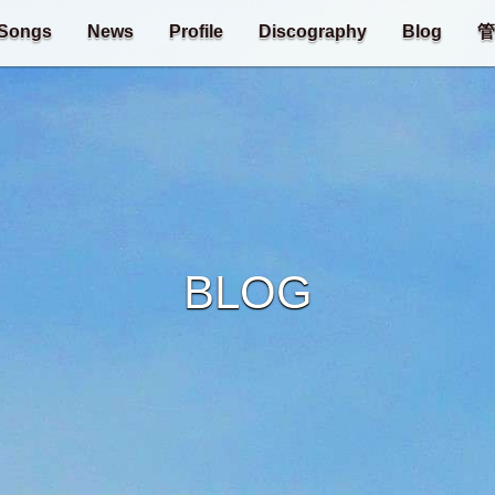
Songs
News
Profile
Discography
Blog
管
BLOG