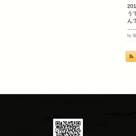
2
う
ん
…
by 