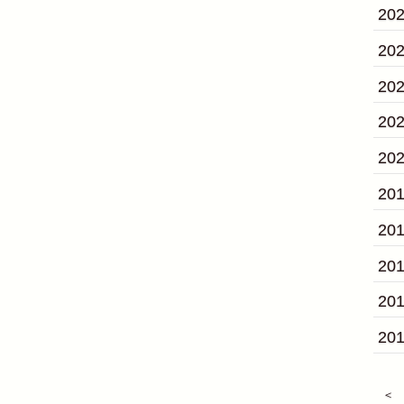
20
20
20
20
20
20
20
20
20
20