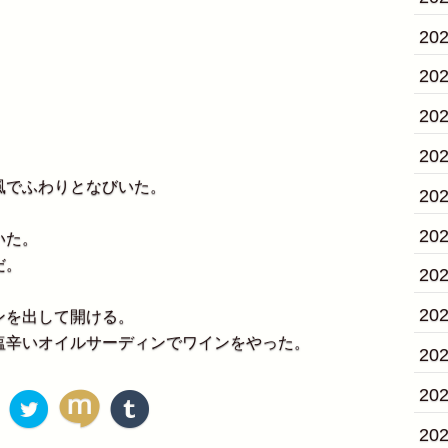
20
20
20
20
風でふわりとなびいた。
20
20
いた。
だ。
20
20
ンを出して開ける。
塩辛いオイルサーディンでワインをやった。
20
20
20