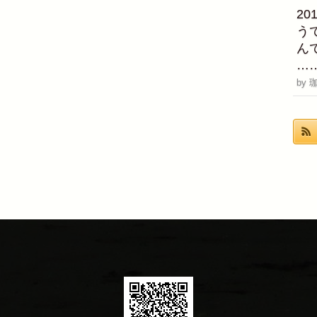
2
う
ん
…
by 