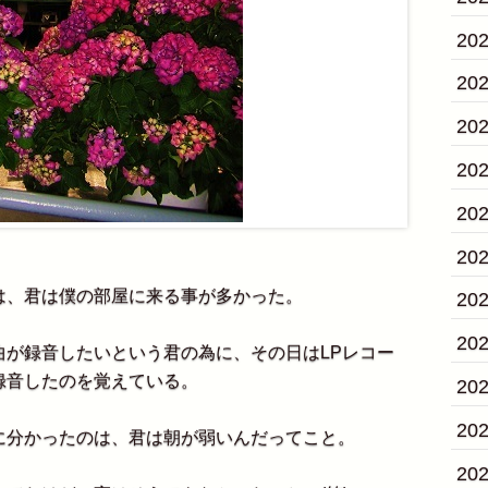
20
20
20
20
20
20
、君は僕の部屋に来る事が多かった。
20
20
曲が録音したいという君の為に、その日はLPレコー
録音したのを覚えている。
20
20
に分かったのは、君は朝が弱いんだってこと。
20