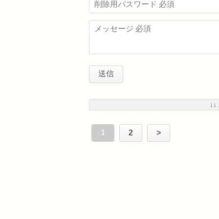
↓↓
1
2
>