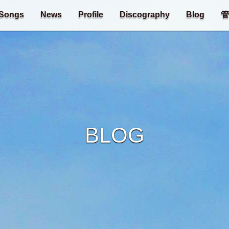
Songs
News
Profile
Discography
Blog
管
BLOG