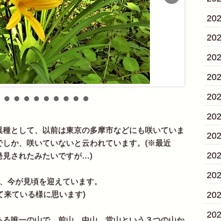
20
20
20
20
20
20
異種として、以前は東京の多摩市などにも咲いていま
20
でしか、咲いていないと云われています。(※最近
20
見されたみたいですが…)
20
で、今が見頃を迎えています。
20
て来ている様に思います)
20
ある唯一の山で、前山、中山、堂山という３つの山か