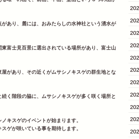
20
20
点があり、麓には、おみたらしの水神社という湧水が
20
20
関東富士見百景に選出されている場所があり、富士山
20
20
東屋があり、その近くがムサシノキスゲの群生地とな
20
20
と続く階段の脇に、ムサシノキスゲが多く咲く場所と
20
20
シノキスゲのイベントが始まります。
キスゲが咲いている事を期待します。
20