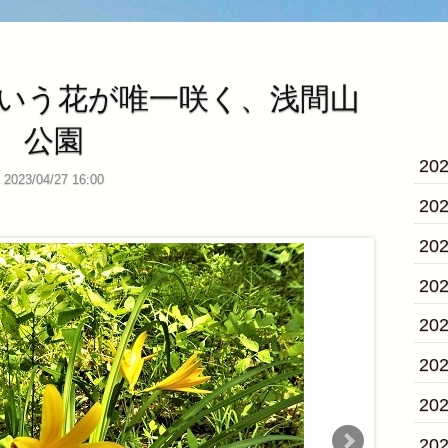
いう花が唯一咲く、浅間山
公園
20
2023/04/27 16:00
20
20
20
20
20
20
20