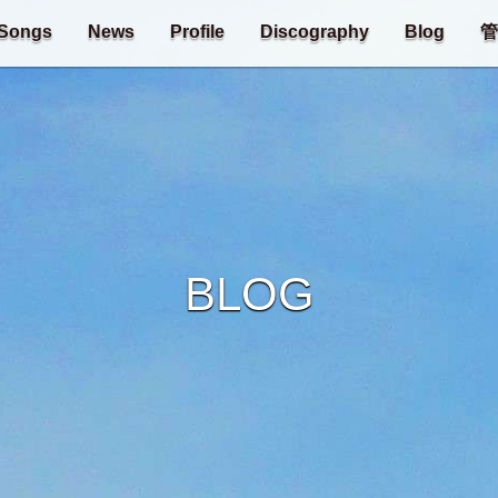
Songs
News
Profile
Discography
Blog
管
BLOG