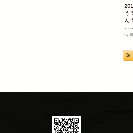
2
う
ん
…
by 