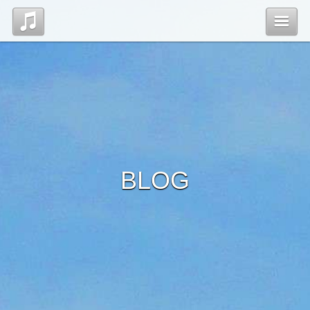
Top
News
Profile
BLOG
Discography
Blog
管理ページ