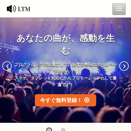
LTMって何？
曲を聴く
あなたの曲が、感動を生
ランキング
お問合せ
む
新規登録
ログイン
プログラミングの知識なしで、あなた専用のホームペー
ジを作ろう！
スマホ、タブレット対応だからプロモーションとして最
適です！
今すぐ無料登録！