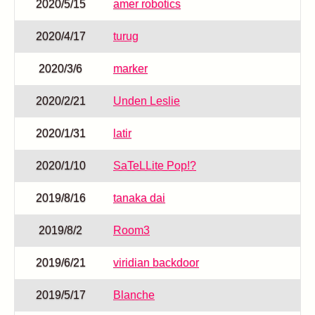
2020/5/15
amer robotics
2020/4/17
turug
2020/3/6
marker
2020/2/21
Unden Leslie
2020/1/31
latir
2020/1/10
SaTeLLite Pop!?
2019/8/16
tanaka dai
2019/8/2
Room3
2019/6/21
viridian backdoor
2019/5/17
Blanche